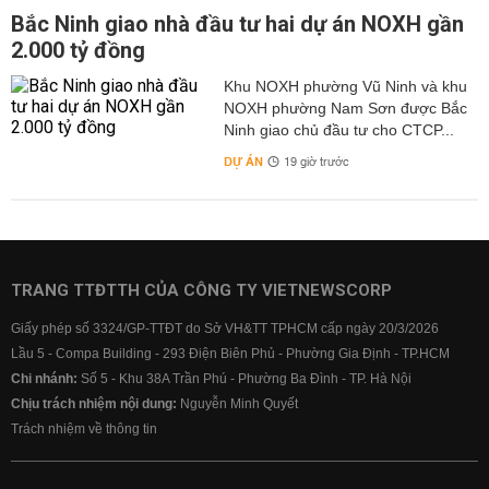
Bắc Ninh giao nhà đầu tư hai dự án NOXH gần
2.000 tỷ đồng
Khu NOXH phường Vũ Ninh và khu
NOXH phường Nam Sơn được Bắc
Ninh giao chủ đầu tư cho CTCP...
DỰ ÁN
19 giờ trước
TRANG TTĐTTH CỦA CÔNG TY VIETNEWSCORP
Giấy phép số 3324/GP-TTĐT do Sở VH&TT TPHCM cấp ngày 20/3/2026
Lầu 5 - Compa Building - 293 Điện Biên Phủ - Phường Gia Định - TP.HCM
Chi nhánh:
Số 5 - Khu 38A Trần Phú - Phường Ba Đình - TP. Hà Nội
Chịu trách nhiệm nội dung:
Nguyễn Minh Quyết
Trách nhiệm về thông tin