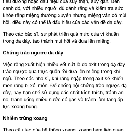
tiểu đường hoặc dấu hiệu của suy thận, suy gan. Bên
cạnh đó, với nhiều người dù đánh răng và kiểm tra sức
khỏe răng miệng thường xuyên nhưng miệng vẫn có mùi
hôi, điều này có thể là dấu hiệu của các vấn đề dạ dày.
Theo các bác sĩ, sự phát triển quá mức của vi khuẩn
trong dạ dày, tạo thành mùi hôi và đưa lên miệng.
Chứng trào ngược dạ dày
Việc răng xuất hiện nhiều vết nứt là do axit trong dạ dày
trào ngược qua thực quản rồi đưa lên miệng trong khi
ngủ. Theo các nha sĩ, khi răng ngập trong axit sẽ khiến
men răng bị xói mòn. Để chống hội chứng trào ngược dạ
dày, hãy hạn chế sử dụng các chất kích thích, tránh ăn
no, tránh uống nhiều nước có gas và tránh làm tăng áp
lực xoang bụng.
Nhiễm trùng xoang
Theo cấu tạo của hệ thống xoang, xoang hàm liên quan