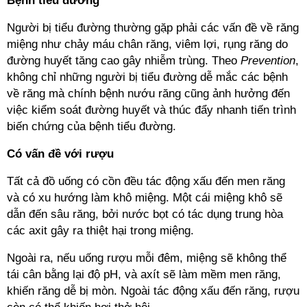
Bệnh tiểu đường
Người bị tiểu đường thường gặp phải các vấn đề về răng
miệng như chảy máu chân răng, viêm lợi, rụng răng do
đường huyết tăng cao gây nhiễm trùng. Theo
Prevention
,
không chỉ những người bị tiểu đường dễ mắc các bệnh
về răng mà chính bệnh nướu răng cũng ảnh hưởng đến
việc kiểm soát đường huyết và thúc đẩy nhanh tiến trình
biến chứng của bệnh tiểu đường.
Có vấn đề với rượu
Tất cả đồ uống có cồn đều tác động xấu đến men răng
và có xu hướng làm khô miệng. Một cái miệng khô sẽ
dẫn đến sâu răng, bởi nước bọt có tác dụng trung hòa
các axit gây ra thiệt hại trong miệng.
Ngoài ra, nếu uống rượu mỗi đêm, miệng sẽ không thể
tái cân bằng lại độ pH, và axít sẽ làm mềm men răng,
khiến răng dễ bị mòn. Ngoài tác động xấu đến răng, rượu