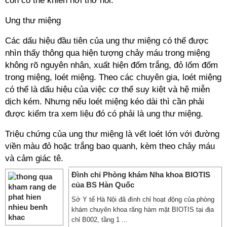
còn có thể khiến hơi thở hôi.
Ung thư miệng
Các dấu hiệu đầu tiên của ung thư miệng có thể được
nhìn thấy thông qua hiện tượng chảy máu trong miệng
không rõ nguyên nhân, xuất hiện đốm trắng, đỏ lốm đốm
trong miệng, loét miệng. Theo các chuyên gia, loét miệng
có thể là dấu hiệu của việc cơ thể suy kiệt và hệ miễn
dịch kém. Nhưng nếu loét miệng kéo dài thì cần phải
được kiểm tra xem liệu đó có phải là ung thư miệng.
Triệu chứng của ung thư miệng là vết loét lớn với đường
viền màu đỏ hoặc trắng bao quanh, kèm theo chảy máu
và cảm giác tê.
Đình chỉ Phòng khám Nha khoa BIOTIS
của BS Hàn Quốc
Sở Y tế Hà Nội đã đình chỉ hoạt động của phòng
khám chuyên khoa răng hàm mặt BIOTIS tại địa
chỉ B002, tầng 1 ...