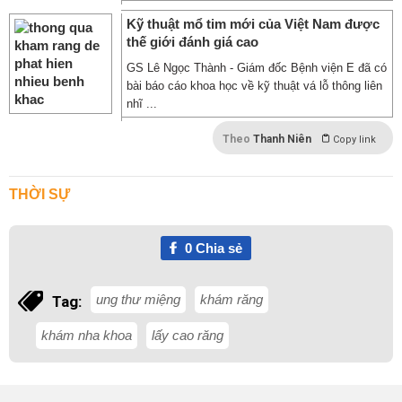
Kỹ thuật mổ tim mới của Việt Nam được
thế giới đánh giá cao
GS Lê Ngọc Thành - Giám đốc Bệnh viện E đã có
bài báo cáo khoa học về kỹ thuật vá lỗ thông liên
nhĩ ...
Theo
Thanh Niên
Copy link
THỜI SỰ
0
Chia sẻ
ung thư miệng
khám răng
Tag:
khám nha khoa
lấy cao răng