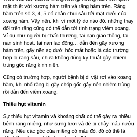
mật thiết với xương hàm trên và răng hàm trên. Răng
hàm trên số 3, 4, 5 có chân chui sâu tới mặt dưới của
xoang hàm. Vậy nên, khi vì một lý do nào đó, những thay
đổi trên răng cũng có thể dẫn tới tình trạng viêm xoang.
Ví dụ như người bị chấn thương, tai nạn giao thông, tai
nạn sinh hoạt, tai nạn lao động… dẫn đến gãy xương
hàm trên, gãy nền sọ dưới hốc mắt hoặc là các trường
hợp bị răng sâu, chữa không đúng kỹ thuật gây nhiễm
trùng gốc răng kinh niên.
Cũng có trường hợp, người bệnh bị dị vật rơi vào xoang
hàm, khi nhổ răng bị gãy chóp gốc gây nên nhiễm trùng
rồi dẫn đến viêm xoang.
Thiếu hụt vitamin
Sự thiếu hụt vitamin và khoáng chất có thể gây ra nhiều
bệnh răng miệng, như sưng lưỡi và dễ bị chảy máu nướu
răng. Nếu các góc của miệng có màu đỏ, đó có thể là