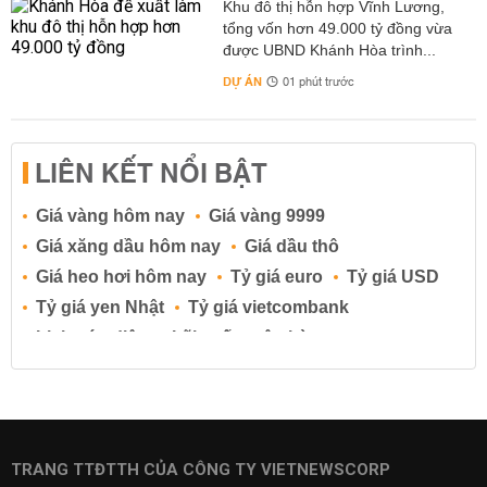
Khu đô thị hỗn hợp Vĩnh Lương,
tổng vốn hơn 49.000 tỷ đồng vừa
được UBND Khánh Hòa trình...
DỰ ÁN
01 phút trước
LIÊN KẾT NỔI BẬT
Giá vàng hôm nay
Giá vàng 9999
Giá xăng dầu hôm nay
Giá dầu thô
Giá heo hơi hôm nay
Tỷ giá euro
Tỷ giá USD
Tỷ giá yen Nhật
Tỷ giá vietcombank
Lịch cúp điện
Lãi suất ngân hàng
Lãi suất tiết kiệm
Lãi suất tiền gửi
Lãi suất ngân hàng Agribank
Lãi suất ngân hàng Sacombank
Lãi suất ngân hàng BIDV
TRANG TTĐTTH CỦA CÔNG TY VIETNEWSCORP