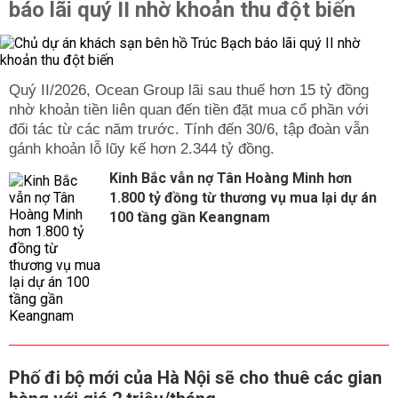
báo lãi quý II nhờ khoản thu đột biến
Quý II/2026, Ocean Group lãi sau thuế hơn 15 tỷ đồng
nhờ khoản tiền liên quan đến tiền đặt mua cổ phần với
đối tác từ các năm trước. Tính đến 30/6, tập đoàn vẫn
gánh khoản lỗ lũy kế hơn 2.344 tỷ đồng.
Kinh Bắc vẫn nợ Tân Hoàng Minh hơn
1.800 tỷ đồng từ thương vụ mua lại dự án
100 tầng gần Keangnam
Phố đi bộ mới của Hà Nội sẽ cho thuê các gian