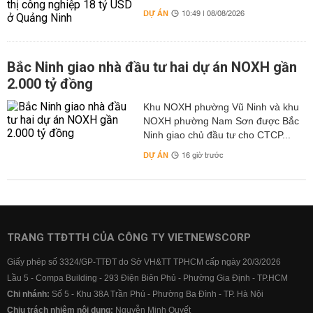
DỰ ÁN
10:49 | 08/08/2026
Bắc Ninh giao nhà đầu tư hai dự án NOXH gần
2.000 tỷ đồng
Khu NOXH phường Vũ Ninh và khu
NOXH phường Nam Sơn được Bắc
Ninh giao chủ đầu tư cho CTCP...
DỰ ÁN
16 giờ trước
TRANG TTĐTTH CỦA CÔNG TY VIETNEWSCORP
Giấy phép số 3324/GP-TTĐT do Sở VH&TT TPHCM cấp ngày 20/3/2026
Lầu 5 - Compa Building - 293 Điện Biên Phủ - Phường Gia Định - TP.HCM
Chi nhánh:
Số 5 - Khu 38A Trần Phú - Phường Ba Đình - TP. Hà Nội
Chịu trách nhiệm nội dung:
Nguyễn Minh Quyết