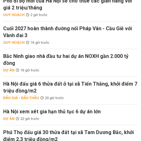
Phố đi bộ mới của Hà Nội sẽ cho thuê các gian hàng với
giá 2 triệu/tháng
QUY HOẠCH
2 giờ trước
Cuối 2027 hoàn thành đường nối Pháp Vân - Cầu Giẽ với
Vành đai 3
QUY HOẠCH
16 giờ trước
Bắc Ninh giao nhà đầu tư hai dự án NOXH gần 2.000 tỷ
đồng
DỰ ÁN
16 giờ trước
Hà Nội đấu giá 6 thửa đất ở tại xã Tiến Thắng, khởi điểm 7
triệu đồng/m2
ĐẤU GIÁ - ĐẤU THẦU
20 giờ trước
Hà Nội xem xét gia hạn thủ tục 6 dự án lớn
DỰ ÁN
22 giờ trước
Phú Thọ đấu giá 30 thửa đất tại xã Tam Dương Bắc, khởi
điểm 2,3 triệu đồng/m2