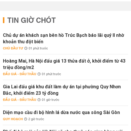
TIN GIỜ CHÓT
Chủ dự án khách sạn bên hồ Trúc Bạch báo lãi quý II nhờ
khoản thu đột biến
CHỦ ĐẦU TƯ
01 phút trước
Hoàng Mai, Hà Nội đấu giá 13 thửa đất ở, khởi điểm từ 43
triệu đồng/m2
ĐẤU GIÁ - ĐẤU THẦU
01 phút trước
Gia Lai đấu giá khu đất làm dự án tại phường Quy Nhơn
Bắc, khởi điểm 23 tỷ đồng
ĐẤU GIÁ - ĐẤU THẦU
01 giờ trước
Diện mạo cầu đi bộ hình lá dừa nước qua sông Sài Gòn
QUY HOẠCH
2 giờ trước