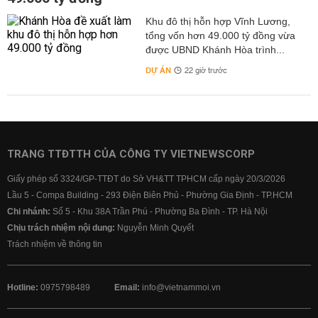
Khu đô thị hỗn hợp Vĩnh Lương,
tổng vốn hơn 49.000 tỷ đồng vừa
được UBND Khánh Hòa trình...
DỰ ÁN
22 giờ trước
TRANG TTĐTTH CỦA CÔNG TY VIETNEWSCORP
Giấy phép số 3324/GP-TTĐT do Sở VH&TT TPHCM cấp ngày 20/3/2026
Lầu 5 - Compa Building - 293 Điện Biên Phủ - Phường Gia Định - TP.HCM
Chi nhánh:
Số 5 - Khu 38A Trần Phú - Phường Ba Đình - TP. Hà Nội
Chịu trách nhiệm nội dung:
Nguyễn Minh Quyết
Trách nhiệm về thông tin
Hotline:
0975798489
Email:
info@vietnammoi.vn