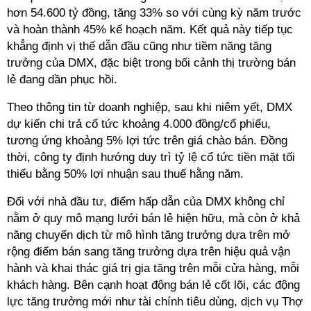
hơn 54
.
6
00
tỷ đồng, tăng 33% so với cùng kỳ năm trước
và hoàn thành 45% kế hoạch năm. Kết quả này tiếp tục
khẳng định vị thế dẫn đầu cũng như tiềm năng tăng
trưởng của DMX, đặc biệt trong bối cảnh thị trường bán
lẻ đang dần phục hồi.
Theo thông tin từ doanh nghiệp, sau khi niêm yết, DMX
dự kiến chi trả cổ tức khoảng 4.000 đồng/cổ phiếu,
tương ứng khoảng 5% lợi tức trên giá chào bán
. Đồng
thời, c
ông ty định hướng duy trì tỷ lệ cổ tức tiền mặt tối
thiểu bằng 50% lợi nhuận sau thuế hằng năm.
Đối với nhà đầu tư, điểm hấp dẫn của DMX không chỉ
nằm ở quy mô mạng lưới bán lẻ hiện hữu, mà còn ở khả
năng chuyển dịch từ mô hình tăng trưởng dựa trên mở
rộng điểm bán sang tăng trưởng dựa trên hiệu quả vận
hành và khai thác giá trị gia tăng trên mỗi cửa hàng
,
mỗi
khách hàng. Bên cạnh hoạt động bán lẻ cốt lõi, các động
lực tăng trưởng mới như tài chính tiêu dùng, dịch vụ Thợ