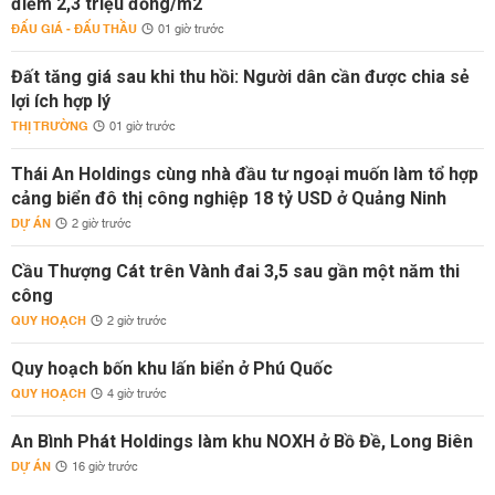
điểm 2,3 triệu đồng/m2
ĐẤU GIÁ - ĐẤU THẦU
01 giờ trước
Đất tăng giá sau khi thu hồi: Người dân cần được chia sẻ
lợi ích hợp lý
THỊ TRƯỜNG
01 giờ trước
Thái An Holdings cùng nhà đầu tư ngoại muốn làm tổ hợp
cảng biển đô thị công nghiệp 18 tỷ USD ở Quảng Ninh
DỰ ÁN
2 giờ trước
Cầu Thượng Cát trên Vành đai 3,5 sau gần một năm thi
công
QUY HOẠCH
2 giờ trước
Quy hoạch bốn khu lấn biển ở Phú Quốc
QUY HOẠCH
4 giờ trước
An Bình Phát Holdings làm khu NOXH ở Bồ Đề, Long Biên
DỰ ÁN
16 giờ trước