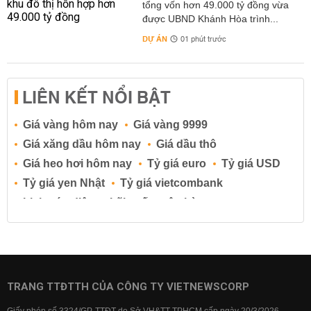
tổng vốn hơn 49.000 tỷ đồng vừa
được UBND Khánh Hòa trình...
DỰ ÁN
01 phút trước
LIÊN KẾT NỔI BẬT
Giá vàng hôm nay
Giá vàng 9999
Giá xăng dầu hôm nay
Giá dầu thô
Giá heo hơi hôm nay
Tỷ giá euro
Tỷ giá USD
Tỷ giá yen Nhật
Tỷ giá vietcombank
Lịch cúp điện
Lãi suất ngân hàng
Lãi suất tiết kiệm
Lãi suất tiền gửi
Lãi suất ngân hàng Agribank
Lãi suất ngân hàng Sacombank
Lãi suất ngân hàng BIDV
TRANG TTĐTTH CỦA CÔNG TY VIETNEWSCORP
Lãi suất ngân hàng Vietinbank