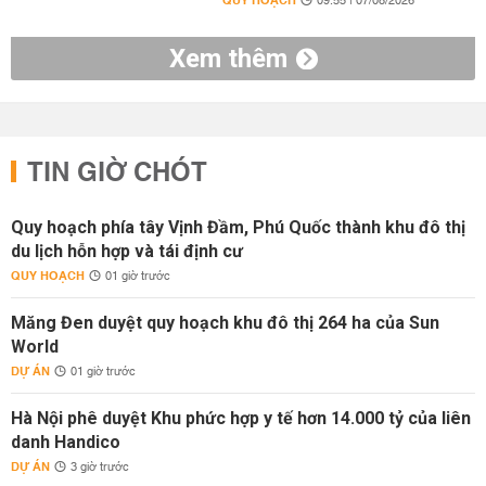
QUY HOẠCH
09:55 | 07/08/2026
Xem thêm
TIN GIỜ CHÓT
Quy hoạch phía tây Vịnh Đầm, Phú Quốc thành khu đô thị
du lịch hỗn hợp và tái định cư
QUY HOẠCH
01 giờ trước
Măng Đen duyệt quy hoạch khu đô thị 264 ha của Sun
World
DỰ ÁN
01 giờ trước
Hà Nội phê duyệt Khu phức hợp y tế hơn 14.000 tỷ của liên
danh Handico
DỰ ÁN
3 giờ trước