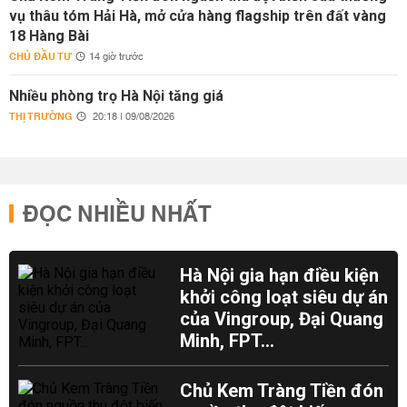
vụ thâu tóm Hải Hà, mở cửa hàng flagship trên đất vàng
18 Hàng Bài
CHỦ ĐẦU TƯ
14 giờ trước
Nhiều phòng trọ Hà Nội tăng giá
THỊ TRƯỜNG
20:18 | 09/08/2026
ĐỌC NHIỀU NHẤT
Hà Nội gia hạn điều kiện
khởi công loạt siêu dự án
của Vingroup, Đại Quang
Minh, FPT...
Chủ Kem Tràng Tiền đón