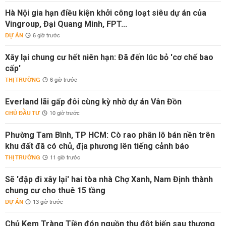
Hà Nội gia hạn điều kiện khởi công loạt siêu dự án của
Vingroup, Đại Quang Minh, FPT...
DỰ ÁN
6 giờ trước
Xây lại chung cư hết niên hạn: Đã đến lúc bỏ 'cơ chế bao
cấp'
THỊ TRƯỜNG
6 giờ trước
Everland lãi gấp đôi cùng kỳ nhờ dự án Vân Đồn
CHỦ ĐẦU TƯ
10 giờ trước
Phường Tam Bình, TP HCM: Cò rao phân lô bán nền trên
khu đất đã có chủ, địa phương lên tiếng cảnh báo
THỊ TRƯỜNG
11 giờ trước
Sẽ 'đập đi xây lại' hai tòa nhà Chợ Xanh, Nam Định thành
chung cư cho thuê 15 tầng
DỰ ÁN
13 giờ trước
Chủ Kem Tràng Tiền đón nguồn thu đột biến sau thương