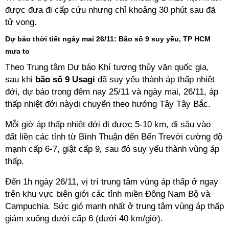
được đưa đi cấp cứu nhưng chỉ khoảng 30 phút sau đã
tử vong.
Dự báo thời tiết ngày mai 26/11: Bão số 9 suy yếu, TP HCM
mưa to
Theo Trung tâm Dự báo Khí tượng thủy văn quốc gia,
sau khi
bão số 9 Usagi
đã suy yếu thành áp thấp nhiệt
đới, dự báo trong đêm nay 25/11 và ngày mai, 26/11, áp
thấp nhiệt đới nàydi chuyển theo hướng Tây Tây Bắc.
Mỗi giờ áp thấp nhiệt đới đi được 5-10 km, đi sâu vào
đất liền các tỉnh từ Bình Thuận đến Bến Trevới cường độ
mạnh cấp 6-7, giật cấp 9
, s
au đó suy yếu thành vùng áp
thấp.
Đến 1h ngày 26/11, vị trí trung tâm vùng áp thấp ở ngay
trên khu vực biên giới các tỉnh miền Đông Nam Bộ và
Campuchia
.
Sức gió mạnh nhất ở trung tâm vùng áp thấp
giảm xuống dưới cấp 6 (dưới 40 km/giờ).