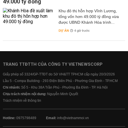
49.000 tỷ đồng
Khu đô thị hỗn hợp Vĩnh Lương,
tổng vốn hơn 49.000 tỷ đồng vừa
được UBND Khánh Hòa trình...
DỰ ÁN
4 giờ trước
TRANG TTĐTTH CỦA CÔNG TY VIETNEWSCORP
Giấy phép số 3324/GP-TTĐT do Sở VH&TT TPHCM cấp ngày 20/3/2026
Lầu 5 - Compa Building - 293 Điện Biên Phủ - Phường Gia Định - TP.HCM
Chi nhánh:
Số 5 - Khu 38A Trần Phú - Phường Ba Đình - TP. Hà Nội
Chịu trách nhiệm nội dung:
Nguyễn Minh Quyết
Trách nhiệm về thông tin
Hotline:
0975798489
Email:
info@vietnammoi.vn