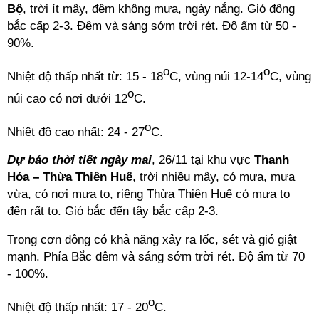
Bộ
, trời ít mây, đêm không mưa, ngày nắng. Gió đông
bắc cấp 2-3. Đêm và sáng sớm trời rét. Độ ẩm từ 50 -
90%.
o
o
Nhiệt độ thấp nhất từ: 15 - 18
C, vùng núi 12-14
C, vùng
o
núi cao có nơi dưới 12
C.
o
Nhiệt độ cao nhất: 24 - 27
C.
Dự báo thời tiết ngày mai
, 26/11 tại khu vực
Thanh
Hóa – Thừa Thiên Huế
, trời nhiều mây, có mưa, mưa
vừa, có nơi mưa to, riêng Thừa Thiên Huế có mưa to
đến rất to. Gió bắc đến tây bắc cấp 2-3.
Trong cơn dông có khả năng xảy ra lốc, sét và gió giật
mạnh. Phía Bắc đêm và sáng sớm trời rét. Độ ẩm từ 70
- 100%.
o
Nhiệt độ thấp nhất: 17 - 20
C.