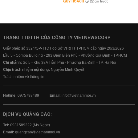
QUY HOẠCH
22 giờ trước
TRANG TTĐTTH CỦA CÔNG TY VIETNEWSCORP
Giấy phép số 3324/GP-TTĐT do Sở VH&TT TPHCM cấp ngày 20/3/2026
Lầu 5 - Compa Building - 293 Điện Biên Phủ - Phường Gia Định - TP.HCM
Chi nhánh:
Số 5 - Khu 38A Trần Phú - Phường Ba Đình - TP. Hà Nội
Chịu trách nhiệm nội dung:
Nguyễn Minh Quyết
Trách nhiệm về thông tin
Hotline:
0975798489
Email:
info@vietnammoi.vn
DỊCH VỤ QUẢNG CÁO:
Tel:
0931589222 (Ms Ngọc)
Email:
quangcao@vietnammoi.vn