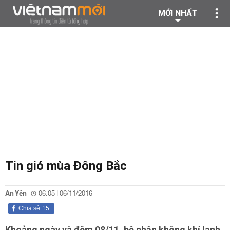
MỚI NHẤT
Tin gió mùa Đông Bắc
An Yên
06:05 | 06/11/2016
Chia sẻ
15
Khoảng ngày và đêm 08/11, bộ phận không khí lạnh