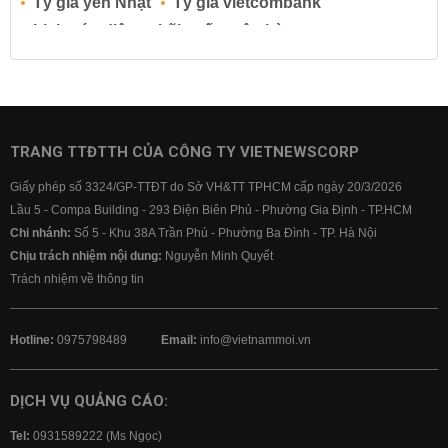
Tỷ giá yen Nhật
Tỷ giá vietcombank
Lịch cúp điện
Lãi suất ngân hàng
Lãi suất tiết kiệm
Lãi suất tiền gửi
Lãi suất ngân hàng Agribank
Lãi suất ngân hàng Sacombank
Lãi suất ngân hàng BIDV
TRANG TTĐTTH CỦA CÔNG TY VIETNEWSCORP
Lãi suất ngân hàng Vietinbank
Giấy phép số 3324/GP-TTĐT do Sở VH&TT TPHCM cấp ngày 20/3/2026
Lãi suất ngân hàng Vietcombank
Lầu 5 - Compa Building - 293 Điện Biên Phủ - Phường Gia Định - TP.HCM
Chi nhánh:
Số 5 - Khu 38A Trần Phú - Phường Ba Đình - TP. Hà Nội
Chịu trách nhiệm nội dung:
Nguyễn Minh Quyết
Trách nhiệm về thông tin
Hotline:
0975798489
Email:
info@vietnammoi.vn
DỊCH VỤ QUẢNG CÁO:
Tel:
0931589222 (Ms Ngọc)