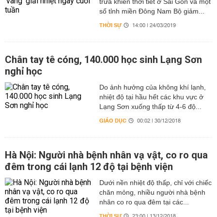
trưa khiến thời tiết ở Sài Gòn và một
số tỉnh miền Đông Nam Bộ giảm...
THỜI SỰ
14:00 | 24/03/2019
Chân tay tê cóng, 140.000 học sinh Lạng Sơn
nghỉ học
Do ảnh hưởng của không khí lạnh,
nhiệt độ tại hầu hết các khu vực ở
Lạng Sơn xuống thấp từ 4-6 độ...
GIÁO DỤC
00:02 | 30/12/2018
Hà Nội: Người nhà bệnh nhân vạ vật, co ro qua
đêm trong cái lạnh 12 độ tại bệnh viện
Dưới nền nhiệt độ thấp, chỉ với chiếc
chăn mỏng, nhiều người nhà bệnh
nhân co ro qua đêm tại các...
THỜI SỰ
23:00 | 13/12/2018