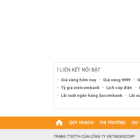
LIÊN KẾT NỔI BẬT
Giá vàng hôm nay
Giá vàng 9999
G
Tỷ giá vietcombank
Lịch cúp điện
Lãi suất ngân hàng Sacombank
Lãi s
QUY HOẠCH
THỊ TRƯỜNG
DỰ 
TRANG TTĐTTH CỦA CÔNG TY VIETNEWSCORP