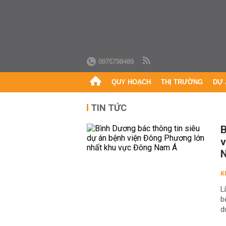
0975798489
QUY HOẠCH
THỊ TRƯỜNG
DỰ 
TIN TỨC
B
v
K
L
b
d