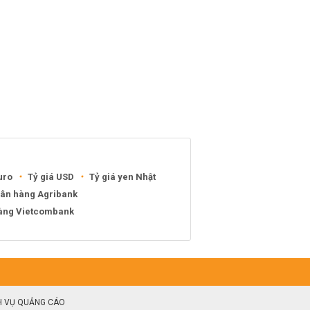
uro
Tỷ giá USD
Tỷ giá yen Nhật
gân hàng Agribank
hàng Vietcombank
H VỤ QUẢNG CÁO