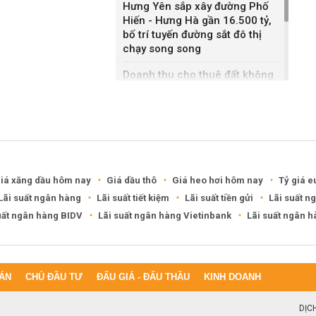
Hưng Yên sắp xây đường Phố
Hiến - Hưng Hà gần 16.500 tỷ,
bố trí tuyến đường sắt đô thị
chạy song song
Doanh thu cho thuê đất không
bằng bán nhà liền kề, Sonadezi
Châu Đức nói gì?
DXG rút khỏi hai khu đô thị
6.200 tỷ ở Cần Thơ, Phú Thọ
iá xăng dầu hôm nay
Giá dầu thô
Giá heo hơi hôm nay
Tỷ giá e
Lãi suất ngân hàng
Lãi suất tiết kiệm
Lãi suất tiền gửi
Lãi suất n
uất ngân hàng BIDV
Lãi suất ngân hàng Vietinbank
Lãi suất ngân 
ÁN
CHỦ ĐẦU TƯ
ĐẤU GIÁ - ĐẤU THẦU
KINH DOANH
DỊC