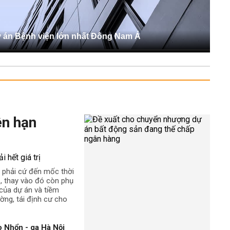
ự án Bệnh viện lớn nhất Đông Nam Á
ên hạn
 phải cứ đến mốc thời
rị, thay vào đó còn phụ
t của dự án và tiềm
ường, tái định cư cho
 Nhổn - ga Hà Nội