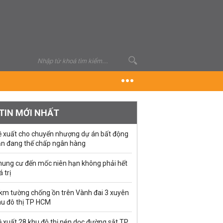
TIN MỚI NHẤT
ề xuất cho chuyển nhượng dự án bất động
ản đang thế chấp ngân hàng
hung cư đến mốc niên hạn không phải hết
á trị
 km tường chống ồn trên Vành đai 3 xuyên
hu đô thị TP HCM
 xuất 28 khu đô thị nén dọc đường sắt TP