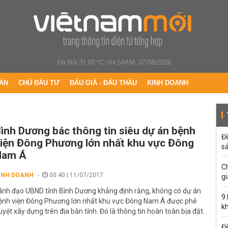
Hà Nội 31.05 °C
|
04:54AM, 07/08/2026
ÁN
CHỦ ĐẦU TƯ
ĐẤU GIÁ - ĐẤU THẦU
KINH DOANH
ình Dương bác thông tin siêu dự án bệnh
Đ
iện Đông Phương lớn nhất khu vực Đông
s
Nam Á
C
INH DOANH
00:40 | 11/07/2017
gi
ãnh đạo UBND tỉnh Bình Dương khẳng định rằng, không có dự án
9
ệnh viện Đông Phương lớn nhất khu vực Đông Nam Á được phê
k
uyệt xây dựng trên địa bàn tỉnh. Đó là thông tin hoàn toàn bịa đặt.
Đề