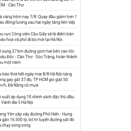
CM - Cần Thơ
iá vàng hôm nay 7/8: Quay đầu giảm hơn 1
iệu đồng/lượng sau hai ngày tăng liên tiếp
u vực Công viên Cầu Giấy sẽ là điểm bắn
áo hoa và phố đi bộ mới tại Hà Nội
ổ sung 27 km đường gom hai bên cao tốc
hâu Đốc - Cần Thơ - Sóc Trăng, hoàn thành
au một năm
 báo thời tiết ngày mai 8/8 Hà Nội nắng
ng gay gắt 37 độ, TP HCM gió giật 50
m/h, Đà Nẵng có mưa
ề xuất áp dụng 10 chính sách đặc thù đầu
 Vành đai 5 Hà Nội
ưng Yên sắp xây đường Phố Hiến - Hưng
 gần 16.500 tỷ, bố trí tuyến đường sắt đô
ị chạy song song