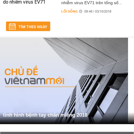
nhiễm virus EV71 trên tổng số...
LỐI SỐNG
09:46 | 03/10/2018
TÌM THEO NGÀY
tình hình bệnh tay chân miệng 2018