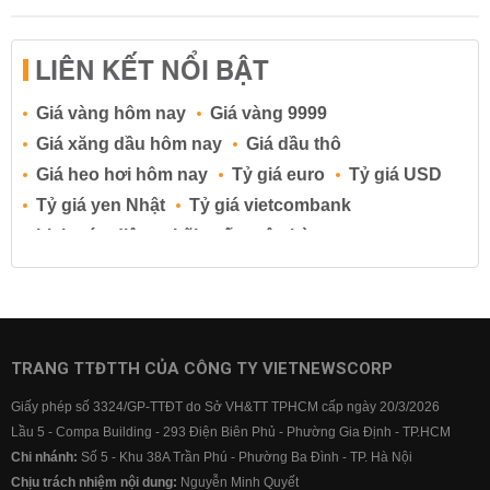
LIÊN KẾT NỔI BẬT
Giá vàng hôm nay
Giá vàng 9999
Giá xăng dầu hôm nay
Giá dầu thô
Giá heo hơi hôm nay
Tỷ giá euro
Tỷ giá USD
Tỷ giá yen Nhật
Tỷ giá vietcombank
Lịch cúp điện
Lãi suất ngân hàng
Lãi suất tiết kiệm
Lãi suất tiền gửi
Lãi suất ngân hàng Agribank
Lãi suất ngân hàng Sacombank
Lãi suất ngân hàng BIDV
TRANG TTĐTTH CỦA CÔNG TY VIETNEWSCORP
Lãi suất ngân hàng Vietinbank
Giấy phép số 3324/GP-TTĐT do Sở VH&TT TPHCM cấp ngày 20/3/2026
Lãi suất ngân hàng Vietcombank
Lầu 5 - Compa Building - 293 Điện Biên Phủ - Phường Gia Định - TP.HCM
Chi nhánh:
Số 5 - Khu 38A Trần Phú - Phường Ba Đình - TP. Hà Nội
Chịu trách nhiệm nội dung:
Nguyễn Minh Quyết