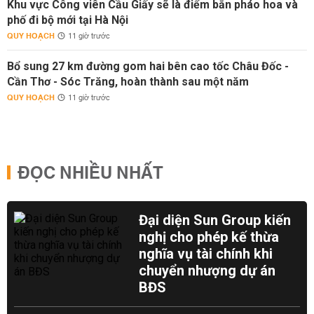
Khu vực Công viên Cầu Giấy sẽ là điểm bắn pháo hoa và
phố đi bộ mới tại Hà Nội
QUY HOẠCH
11 giờ trước
Bổ sung 27 km đường gom hai bên cao tốc Châu Đốc -
Cần Thơ - Sóc Trăng, hoàn thành sau một năm
QUY HOẠCH
11 giờ trước
ĐỌC NHIỀU NHẤT
Đại diện Sun Group kiến
nghị cho phép kế thừa
nghĩa vụ tài chính khi
chuyển nhượng dự án
BĐS