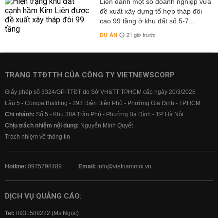
Liên danh một số doanh nghiệp vừa
đề xuất xây dựng tổ hợp tháp đôi
cao 99 tầng ở khu đất số 5-7...
DỰ ÁN
21 giờ trước
TRANG TTĐTTH CỦA CÔNG TY VIETNEWSCORP
Giấy phép số 3324/GP-TTĐT do Sở VH&TT TPHCM cấp ngày 20/3/2026
Lầu 5 - Compa Building - 293 Điện Biên Phủ - Phường Gia Định - TP.HCM
Chi nhánh:
Số 5 - Khu 38A Trần Phú - Phường Ba Đình - TP. Hà Nội
Chịu trách nhiệm nội dung:
Nguyễn Minh Quyết
Trách nhiệm về thông tin
Hotline:
0975798489
Email:
info@vietnammoi.vn
DỊCH VỤ QUẢNG CÁO:
Tel:
0931589222 (Ms Ngọc)