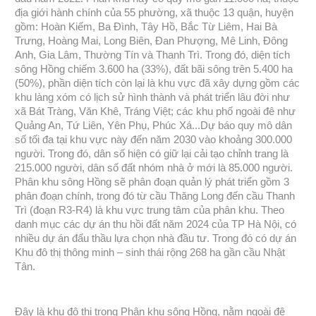
địa giới hành chính của 55 phường, xã thuộc 13 quận, huyện
gồm: Hoàn Kiếm, Ba Đình, Tây Hồ, Bắc Từ Liêm, Hai Bà
Trưng, Hoàng Mai, Long Biên, Đan Phượng, Mê Linh, Đông
Anh, Gia Lâm, Thường Tín và Thanh Trì. Trong đó, diện tích
sông Hồng chiếm 3.600 ha (33%), đất bãi sông trên 5.400 ha
(50%), phần diện tích còn lại là khu vực đã xây dựng gồm các
khu làng xóm có lịch sử hình thành và phát triển lâu đời như
xã Bát Tràng, Văn Khê, Tráng Việt; các khu phố ngoài đê như
Quảng An, Tứ Liên, Yên Phụ, Phúc Xá...Dự báo quy mô dân
số tối đa tại khu vực này đến năm 2030 vào khoảng 300.000
người. Trong đó, dân số hiện có giữ lại cải tạo chỉnh trang là
215.000 người, dân số đất nhóm nhà ở mới là 85.000 người.
Phân khu sông Hồng sẽ phân đoạn quản lý phát triển gồm 3
phân đoạn chính, trong đó từ cầu Thăng Long đến cầu Thanh
Trì (đoạn R3-R4) là khu vực trung tâm của phân khu. Theo
danh mục các dự án thu hồi đất năm 2024 của TP Hà Nội, có
nhiều dự án đấu thầu lựa chọn nhà đầu tư. Trong đó có
d
ự án
Khu đô thị thông minh – sinh thái rộng 268 ha gần cầu Nhật
Tân.
Đây là khu đô thị trong Phân khu sông Hồng, nằm ngoài đê