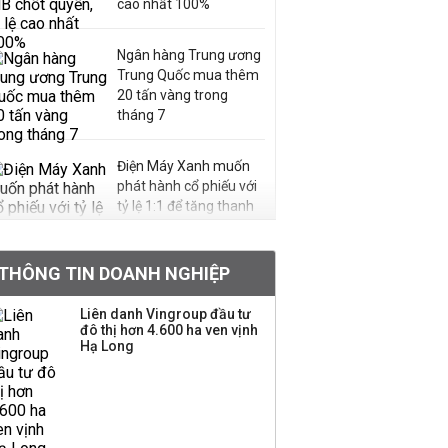
cao nhất 100%
Ngân hàng Trung ương
Trung Quốc mua thêm
20 tấn vàng trong
tháng 7
Điện Máy Xanh muốn
phát hành cổ phiếu với
tỷ lệ 1:1 để tăng thanh
khoản
THÔNG TIN DOANH NGHIỆP
Sau nhịp điều chỉnh
mạnh, CTCK nhìn thấy
Liên danh Vingroup đầu tư
cơ hội ở nhóm cổ phiếu
đô thị hơn 4.600 ha ven vịnh
nào?
Hạ Long
Một thương hiệu thời
trang Việt đóng cửa
sau 5 năm hoạt động,