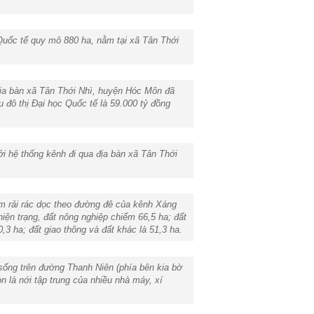
Quốc tế quy mô 880 ha, nằm tại xã Tân Thới
địa bàn xã Tân Thới Nhì, huyện Hóc Môn đã
ô thị Đại học Quốc tế là 59.000 tỷ đồng
i hệ thống kênh đi qua địa bàn xã Tân Thới
ằm rải rác dọc theo đường đê của kênh Xáng
iện trạng, đất nông nghiệp chiếm 66,5 ha; đất
3 ha; đất giao thông và đất khác là 51,3 ha.
sống trên đường Thanh Niên (phía bên kia bờ
 là nới tập trung của nhiều nhà máy, xí