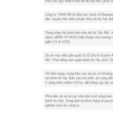
Khu vực quy hoạch khu đô thị Đại học Quốc tế 
Công ty TNHH Đô thị Đại học Quốc tế Berjaya
Nhì, huyện Hóc Môn (thuộc Khu đô thị Tây B
Trong tổng thể phát triển khu đô thị Tây Bắ
được UBND TP HCM chấp thuận chủ trương cho 
(gần 2,5 tỷ USD).
Dự án này nằm gần quốc lộ 22 (Xa lộ Xuyên Á
Nhì. Phía đông nam giáp kênh An Hạ; phía T
Về hiện trạng, trong khu vực dự án có khoảng
và kênh An Hạ. Báo cáo cho biết, do vùng đất 
ở nông thôn chiếm 9,8 ha; đất trồng cây lâu 
Phía bắc dự án là các nhà dân sinh sống trên
kênh An Hạ). Trong ảnh là kênh Xáng đi qua k
nghiệp của các công ty.