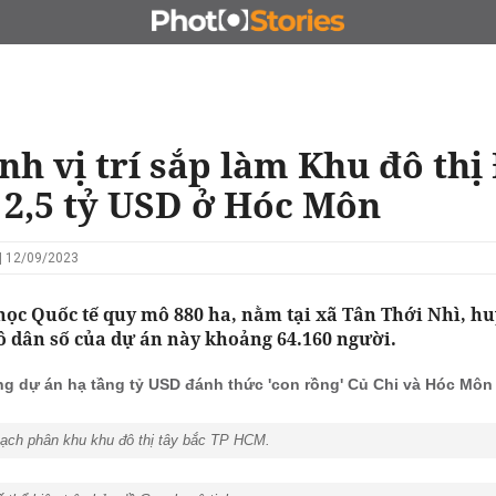
N
CHỦ ĐẦU TƯ
ĐẤU GIÁ - ĐẤU THẦU
KINH DOANH
nh vị trí sắp làm Khu đô thị
 2,5 tỷ USD ở Hóc Môn
| 12/09/2023
 học Quốc tế quy mô 880 ha, nằm tại xã Tân Thới Nhì, h
 dân số của dự án này khoảng 64.160 người.
g dự án hạ tầng tỷ USD đánh thức 'con rồng' Củ Chi và Hóc Mô
hoạch phân khu khu đô thị tây bắc TP HCM.