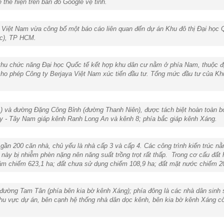
thể hiện trên bản đồ Google vệ tinh.
 Việt Nam vừa công bố một báo cáo liên quan đến dự án Khu đô thị Đại học 
ắc), TP HCM.
c, khu chức năng Đại học Quốc tế kết hợp khu dân cư nằm ở phía Nam, thuộc 
phép Công ty Berjaya Việt Nam xúc tiến đầu tư. Tổng mức đầu tư của Khu đ
) và đường Đặng Công Bỉnh (đường Thanh Niên), được tách biệt hoàn toàn bở
ây - Tây Nam giáp kênh Ranh Long An và kênh 8; phía bắc giáp kênh Xáng.
 gần 200 căn nhà, chủ yếu là nhà cấp 3 và cấp 4. Các công trình kiến trúc n
này bị nhiễm phèn nặng nên năng suất trồng trọt rất thấp. Trong cơ cấu đất h
năm chiếm 623,1 ha; đất chưa sử dụng chiếm 108,9 ha; đất mặt nước chiếm 20,
 đường Tam Tân (phía bên kia bờ kênh Xáng); phía đông là các nhà dân sinh 
hu vực dự án, bên cạnh hệ thống nhà dân dọc kênh, bên kia bờ kênh Xáng còn