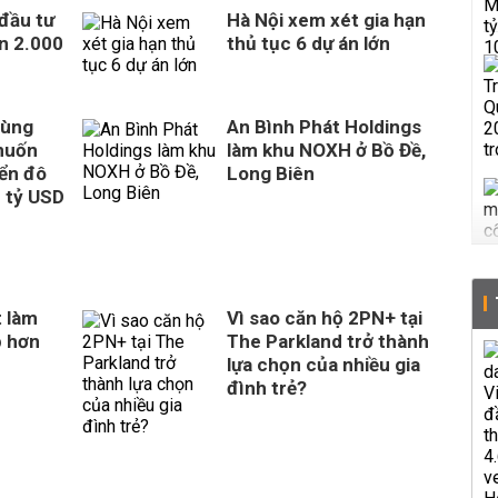
 đầu tư
Hà Nội xem xét gia hạn
n 2.000
thủ tục 6 dự án lớn
cùng
An Bình Phát Holdings
muốn
làm khu NOXH ở Bồ Đề,
iển đô
Long Biên
8 tỷ USD
 làm
Vì sao căn hộ 2PN+ tại
p hơn
The Parkland trở thành
lựa chọn của nhiều gia
đình trẻ?