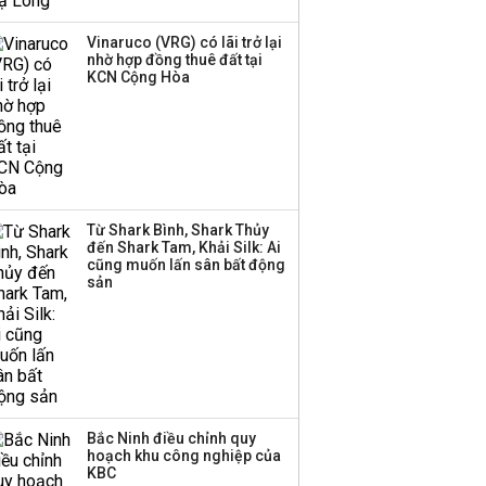
thanh lý toàn bộ cửa
hàng
Vinaruco (VRG) có lãi trở lại
nhờ hợp đồng thuê đất tại
TOP 10 ngân hàng lãi
KCN Cộng Hòa
lớn nhất từ kinh doanh
ngoại hối nửa đầu năm
2026: Vietcombank
quán quân, ACB dẫn
đầu nhóm tư nhân
Từ Shark Bình, Shark Thủy
Công ty 100 tỷ của
đến Shark Tam, Khải Silk: Ai
Huấn Hoa Hồng bỗng
cũng muốn lấn sân bất động
dưng ‘biến mất’, một
sản
công ty khác đã giải thể
Bắc Ninh điều chỉnh quy
hoạch khu công nghiệp của
KBC