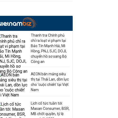
Thanh tra Chính phủ
chỉ ra loạt vi phạm tại
Bảo Tín Mạnh Hải, Mi
Hồng, PNJ, SJC, DOJI,
chuyển hồ sơ sang Bộ
Công an
AEON bán mảng siêu
thị tại Thái Lan, dồn lực
cho ‘cuộc chiến’ tại Việt
Nam
Lịch cổ tức tuần tới:
Masan Consumer, BSR,
MB chốt quyền, tỷ lệ