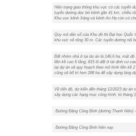
Hiện trạng giao thông khu vực có các tuyến 
tuyến đường dọc bờ kênh gần 41 km, chiều rộn
Khu vực kênh Xáng và kênh An Hạ còn có chứ
Quy mô dân số của Khu đô thị Đại học Quốc t
khu vực sẽ rộng 30 m. Các tuyến đường nội bộ
Đất nhóm nhà ở tại dự án là 146,6 ha, mật độ
liền kề cao 5 tầng; 815 lô đất ở tái định cư 
tại dự án sẽ quy hoạch theo mô hình liền kề 2
cũng sẽ bố trí hơn 298 ha để xây dựng làng đạ
Về tiến độ, dự kiến đến tháng 12/2023 dự án s
xây dựng các hạng mục công trình; từ tháng 
Đường Đặng Công Bỉnh (đường Thanh Niên) - m
Đường Đặng Công Bỉnh hiện nay.