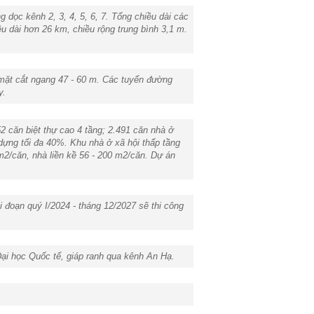
ọc kênh 2, 3, 4, 5, 6, 7. Tổng chiều dài các
u dài hơn 26 km, chiều rộng trung bình 3,1 m.
mặt cắt ngang 47 - 60 m. Các tuyến đường
y.
2 căn biệt thự cao 4 tầng; 2.491 căn nhà ở
 dựng tối đa 40%. Khu nhà ở xã hội thấp tầng
 m2/căn, nhà liền kề 56 - 200 m2/căn. Dự án
i đoạn quý I/2024 - tháng 12/2027 sẽ thi công
i học Quốc tế, giáp ranh qua kênh An Hạ.