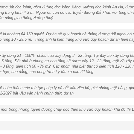
đường đất dọc kênh, gồm đường dọc kênh Xáng, đường dọc kênh An Hạ, đường d
g trung bình 4,3 m. Ngoài ra, còn có các tuyến đường đất khác với tổng chiề
c năng giao thông đường thuỷ.
ế là khoảng 64.160 người. Dự án sẽ quy hoạch hệ thống đường đối ngoại có 
 rộng 10 - 29,5 m. Trong ảnh là hiện trạng khu vực quy hoạch dự án hiện na
 xây dựng 21 - 100%, chiều cao xây dựng 3 - 22 tầng. Tại đây sẽ xây dựng 55
cao 5 tầng. Đất nhà ở chung cư cao tầng sẽ được xây 12 - 22 tầng, mật độ xây
 - 3 tầng, diện tích 50 - 70 m2. Các nhóm nhà biệt thự có diện tích 120 - 220
i học, cao đẳng, các công trình ký túc xá cao 22 tầng...
ẽ hoàn thành các thủ tục pháp lý và bắt đầu đền bù, giải phóng mặt bằng; gia
12/2027 bắt đầu vận hành chính thức dự án.
ột trong những tuyến đường chạy dọc theo khu vực quy hoạch khu đô thị Đạ