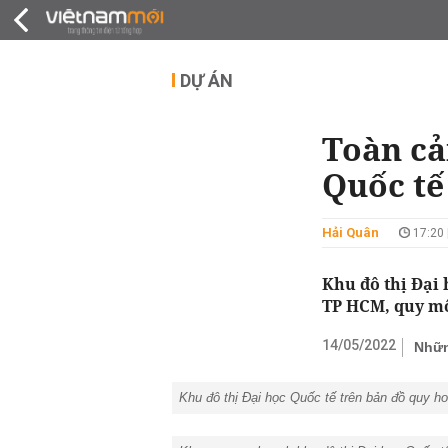
QUY HOẠCH
THỊ TRƯỜNG
DỰ Á
DỰ ÁN
Toàn cả
Quốc tế
Hải Quân
17:20 
Khu đô thị Đại
TP HCM, quy mô
14/05/2022
Nhữn
Khu đô thị Đại học Quốc tế trên bản đồ quy 