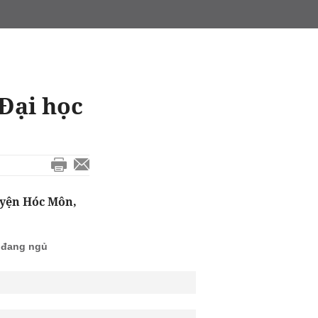
 Đại học
uyện Hóc Môn,
n đang ngủ