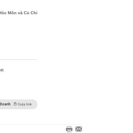
ôn
 Doanh
Copy link