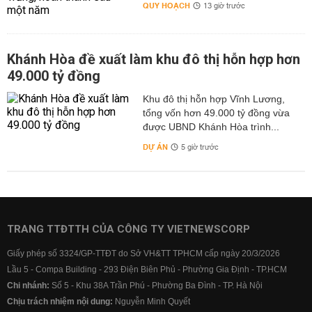
QUY HOẠCH
13 giờ trước
Khánh Hòa đề xuất làm khu đô thị hỗn hợp hơn
49.000 tỷ đồng
Khu đô thị hỗn hợp Vĩnh Lương,
tổng vốn hơn 49.000 tỷ đồng vừa
được UBND Khánh Hòa trình...
DỰ ÁN
5 giờ trước
TRANG TTĐTTH CỦA CÔNG TY VIETNEWSCORP
Giấy phép số 3324/GP-TTĐT do Sở VH&TT TPHCM cấp ngày 20/3/2026
Lầu 5 - Compa Building - 293 Điện Biên Phủ - Phường Gia Định - TP.HCM
Chi nhánh:
Số 5 - Khu 38A Trần Phú - Phường Ba Đình - TP. Hà Nội
Chịu trách nhiệm nội dung:
Nguyễn Minh Quyết