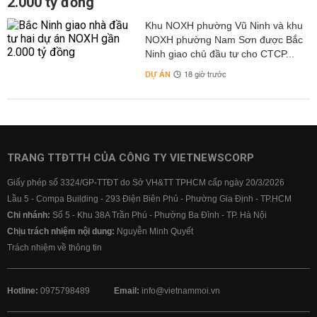
2.000 tỷ đồng
Khu NOXH phường Vũ Ninh và khu
NOXH phường Nam Sơn được Bắc
Ninh giao chủ đầu tư cho CTCP...
DỰ ÁN
18 giờ trước
TRANG TTĐTTH CỦA CÔNG TY VIETNEWSCORP
Giấy phép số 3324/GP-TTĐT do Sở VH&TT TPHCM cấp ngày 20/3/2026
Lầu 5 - Compa Building - 293 Điện Biên Phủ - Phường Gia Định - TP.HCM
Chi nhánh:
Số 5 - Khu 38A Trần Phú - Phường Ba Đình - TP. Hà Nội
Chịu trách nhiệm nội dung:
Nguyễn Minh Quyết
Trách nhiệm về thông tin
Hotline:
0975798489
Email:
info@vietnammoi.vn