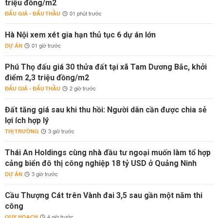
triệu đồng/m2
ĐẤU GIÁ - ĐẤU THẦU
01 phút trước
Hà Nội xem xét gia hạn thủ tục 6 dự án lớn
DỰ ÁN
01 giờ trước
Phú Thọ đấu giá 30 thửa đất tại xã Tam Dương Bắc, khởi
điểm 2,3 triệu đồng/m2
ĐẤU GIÁ - ĐẤU THẦU
2 giờ trước
Đất tăng giá sau khi thu hồi: Người dân cần được chia sẻ
lợi ích hợp lý
THỊ TRƯỜNG
3 giờ trước
Thái An Holdings cùng nhà đầu tư ngoại muốn làm tổ hợp
cảng biển đô thị công nghiệp 18 tỷ USD ở Quảng Ninh
DỰ ÁN
3 giờ trước
Cầu Thượng Cát trên Vành đai 3,5 sau gần một năm thi
công
QUY HOẠCH
4 giờ trước