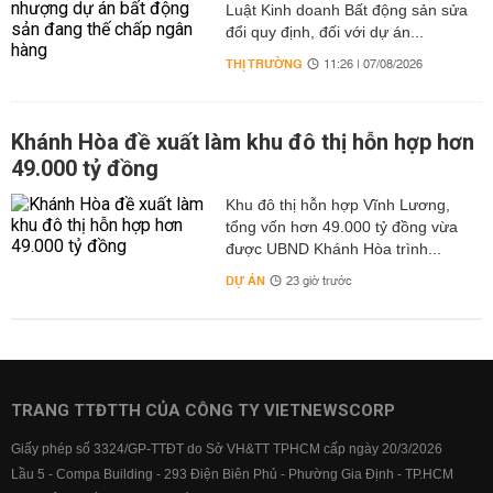
Luật Kinh doanh Bất động sản sửa
đổi quy định, đối với dự án...
THỊ TRƯỜNG
11:26 | 07/08/2026
Khánh Hòa đề xuất làm khu đô thị hỗn hợp hơn
49.000 tỷ đồng
Khu đô thị hỗn hợp Vĩnh Lương,
tổng vốn hơn 49.000 tỷ đồng vừa
được UBND Khánh Hòa trình...
DỰ ÁN
23 giờ trước
TRANG TTĐTTH CỦA CÔNG TY VIETNEWSCORP
Giấy phép số 3324/GP-TTĐT do Sở VH&TT TPHCM cấp ngày 20/3/2026
Lầu 5 - Compa Building - 293 Điện Biên Phủ - Phường Gia Định - TP.HCM