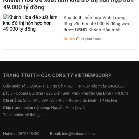
49.000 tỷ đồng
Khu đô thị hỗn hợp Vĩnh Lương,
tổng vốn hơn 49.000 tỷ đồng vừa
được UBND Khánh Hòa trình...
DỰ ÁN
01 phút trước
TRANG TTĐTTH CỦA CÔNG TY VIETNEWSCORP
Giấy phép số 3324/GP-TTĐT do Sở VH&TT TPHCM cấp ngày 20/3/2026
Lầu 5 - Compa Building - 293 Điện Biên Phủ - Phường Gia Định - TP.HCM
Chi nhánh:
Số 5 - Khu 38A Trần Phú - Phường Ba Đình - TP. Hà Nội
Chịu trách nhiệm nội dung:
Nguyễn Minh Quyết
Trách nhiệm về thông tin
Hotline:
0975798489
Email:
info@vietnammoi.vn