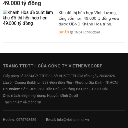
49.000 tỷ đồng
Khu đô thị hỗn hợp Vĩnh Lương,
tổng vốn hơn 49.000 tỷ đồng vừa
được UBND Khánh Hòa trình...
DỰ ÁN
15:04 | 07/08/2026
TRANG TTĐTTH CỦA CÔNG TY VIETNEWSCORP
Giấy phép số 3324/GP-TTĐT do Sở VH&TT TPHCM cấp ngày 20/3/2026
Lầu 5 - Compa Building - 293 Điện Biên Phủ - Phường Gia Định - TP.HCM
Chi nhánh:
Số 5 - Khu 38A Trần Phú - Phường Ba Đình - TP. Hà Nội
Chịu trách nhiệm nội dung:
Nguyễn Minh Quyết
Trách nhiệm về thông tin
Hotline:
0975798489
Email:
info@vietnammoi.vn