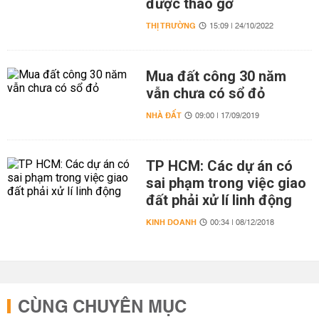
được tháo gỡ
THỊ TRƯỜNG
15:09 | 24/10/2022
Mua đất công 30 năm
vẫn chưa có sổ đỏ
NHÀ ĐẤT
09:00 | 17/09/2019
TP HCM: Các dự án có
sai phạm trong việc giao
đất phải xử lí linh động
KINH DOANH
00:34 | 08/12/2018
CÙNG CHUYÊN MỤC