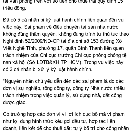
tại văn phòng trên với số tiền cho thuê trái quy định 15
triệu đồng.
Đã có 5 cá nhân bị kỷ luật hành chính liên quan đến vụ
việc này. Sai phạm về điều chuyển tài sản nhà nước
không đúng thẩm quyền, không đúng trình tự thủ tục theo
Nghị định 52/2009/NĐ-CP tại địa chỉ số 153 đường Xô
Viết Nghệ Tĩnh, phường 17, quận Bình Thạnh liên quan
trách nhiệm của Chi cục trưởng Chi cục phòng chống tệ
nạn xã hội (Sở LĐTB&XH TP HCM). Trong vụ việc này
có 3 cá nhân bị xử lý kỷ luật hành chính.
“Nguyên nhân chủ yếu dẫn đến các sai phạm là do các
đơn vị sự nghiệp, tổng công ty, công ty Nhà nước thiếu
trách nhiệm trong việc quản lý, sử dụng nhà, đất công
được giao.
Có trường hợp các đơn vị vì lợi ích cục bộ mà vi phạm
như lợi dụng hình thức kêu gọi đầu tư, hợp tác liên
doanh, liên kết để cho thuê đất; tự ý bố trí cho công nhân