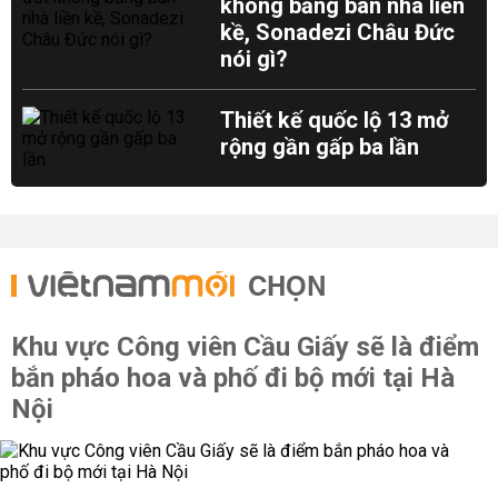
không bằng bán nhà liền
kề, Sonadezi Châu Đức
nói gì?
Thiết kế quốc lộ 13 mở
rộng gần gấp ba lần
CHỌN
Khu vực Công viên Cầu Giấy sẽ là điểm
bắn pháo hoa và phố đi bộ mới tại Hà
Nội