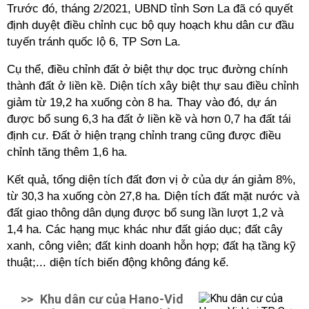
Trước đó, tháng 2/2021, UBND tỉnh Sơn La đã có quyết
định duyệt điều chỉnh cục bộ quy hoạch khu dân cư đầu
tuyến tránh quốc lộ 6, TP Sơn La.
Cụ thể, điều chỉnh đất ở biệt thự dọc trục đường chính
thành đất ở liền kề. Diện tích xây biệt thự sau điều chỉnh
giảm từ 19,2 ha xuống còn 8 ha. Thay vào đó, dự án
được bổ sung 6,3 ha đất ở liền kề và hơn 0,7 ha đất tái
định cư. Đất ở hiện trạng chỉnh trang cũng được điều
chỉnh tăng thêm 1,6 ha.
Kết quả, tổng diện tích đất đơn vị ở của dự án giảm 8%,
từ 30,3 ha xuống còn 27,8 ha. Diện tích đất mặt nước và
đất giao thông dân dụng được bổ sung lần lượt 1,2 và
1,4 ha. Các hạng mục khác như đất giáo dục; đất cây
xanh, công viên; đất kinh doanh hỗn hợp; đất hạ tầng kỹ
thuật;... diện tích biến động không đáng kể.
>>
Khu dân cư của Hano-Vid