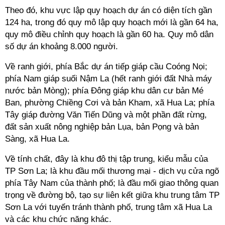
Theo đó, khu vực lập quy hoạch dự án có diện tích gần
124 ha, trong đó quy mô lập quy hoạch mới là gần 64 ha,
quy mô điều chỉnh quy hoạch là gần 60 ha. Quy mô dân
số dự án khoảng 8.000 người.
Về ranh giới, phía Bắc dự án tiếp giáp cầu Coóng Nọi;
phía Nam giáp suối Nậm La (hết ranh giới đất Nhà máy
nước bản Mòng); phía Đông giáp khu dân cư bản Mé
Ban, phường Chiềng Cơi và bản Kham, xã Hua La; phía
Tây giáp đường Văn Tiến Dũng và một phần đất rừng,
đất sản xuất nông nghiệp bản Lụa, bản Pọng và bản
Sàng, xã Hua La.
Về tính chất, đây là khu đô thị tập trung, kiểu mẫu của
TP Sơn La; là khu đầu mối thương mại - dịch vụ cửa ngõ
phía Tây Nam của thành phố; là đầu mối giao thông quan
trọng về đường bộ, tạo sự liên kết giữa khu trung tâm TP
Sơn La với tuyến tránh thành phố, trung tâm xã Hua La
và các khu chức năng khác.