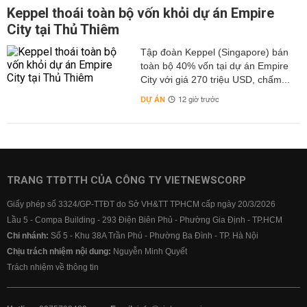
Keppel thoái toàn bộ vốn khỏi dự án Empire
City tại Thủ Thiêm
Tập đoàn Keppel (Singapore) bán
toàn bộ 40% vốn tại dự án Empire
City với giá 270 triệu USD, chấm...
DỰ ÁN
12 giờ trước
TRANG TTĐTTH CỦA CÔNG TY VIETNEWSCORP
Giấy phép số 3324/GP-TTĐT do Sở VH&TT TPHCM cấp ngày 20/3/2026
Lầu 5 - Compa Building - 293 Điện Biên Phủ - Phường Gia Định - TP.HCM
Chi nhánh:
Số 5 - Khu 38A Trần Phú - Phường Ba Đình - TP. Hà Nội
Chịu trách nhiệm nội dung:
Nguyễn Minh Quyết
Trách nhiệm về thông tin