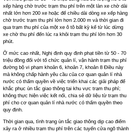
xếp hàng chờ trước trạm thu phí trên một làn xe chờ dài
nhất lớn hơn 200 xe hoặc để chiều dài dòng xe xếp hàng
chờ trước trạm thu phí lớn hơn 2.000 m và thời gian đi
qua trạm thu phí của một xe ô tô bất kỳ kể từ lúc dừng
xe chờ thu phí đến lúc ra khỏi trạm thu phí lớn hơn 30
phút.
Ở mức cao nhất, Nghị định quy định phạt tiền từ 50 - 70
triệu đồng đối với tổ chức
quản lí
, vận hành trạm thu phí
đường bộ vi phạm khoản 6, khoản 7, khoản 8 Điều này
mà không chấp hành yêu cầu của cơ quan
quản lí
nhà
nước có thẩm quyền về việc triển khai các giải pháp để
khắc phục ùn tắc giao thông tại khu vực trạm thu phí;
không thực hiện việc kết nối, chia sẻ dữ liệu từ trạm thu
phí cho cơ quan
quản lí
nhà nước có thẩm quyền theo
quy định.
Thời gian qua, tình trạng ùn tắc giao thông dịp cao điểm
xảy ra ở nhiều trạm thu phí trên các tuyến cửa ngõ thành