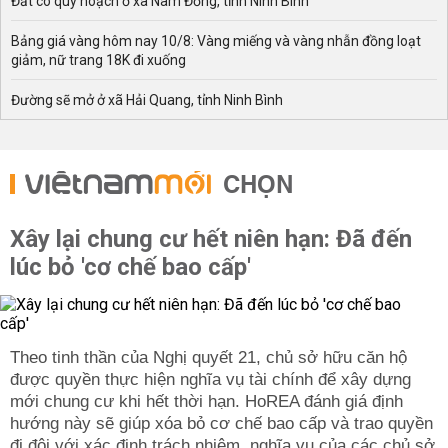
Đất có quy hoạch ở xã Nam Đồng, tỉnh Ninh Bình
Bảng giá vàng hôm nay 10/8: Vàng miếng và vàng nhẫn đồng loạt
giảm, nữ trang 18K đi xuống
Đường sẽ mở ở xã Hải Quang, tỉnh Ninh Bình
CHỌN
Xây lại chung cư hết niên hạn: Đã đến
lúc bỏ 'cơ chế bao cấp'
Theo tinh thần của Nghị quyết 21, chủ sở hữu căn hộ
được quyền thực hiện nghĩa vụ tài chính để xây dựng
mới chung cư khi hết thời hạn. HoREA đánh giá định
hướng này sẽ giúp xóa bỏ cơ chế bao cấp và trao quyền
đi đôi với xác định trách nhiệm, nghĩa vụ của các chủ sở