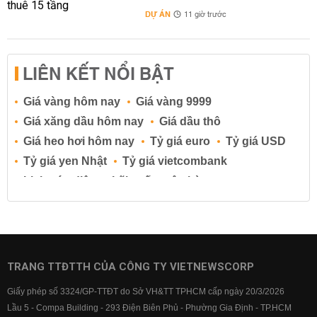
DỰ ÁN
11 giờ trước
LIÊN KẾT NỔI BẬT
Giá vàng hôm nay
Giá vàng 9999
Giá xăng dầu hôm nay
Giá dầu thô
Giá heo hơi hôm nay
Tỷ giá euro
Tỷ giá USD
Tỷ giá yen Nhật
Tỷ giá vietcombank
Lịch cúp điện
Lãi suất ngân hàng
Lãi suất tiết kiệm
Lãi suất tiền gửi
Lãi suất ngân hàng Agribank
Lãi suất ngân hàng Sacombank
Lãi suất ngân hàng BIDV
TRANG TTĐTTH CỦA CÔNG TY VIETNEWSCORP
Lãi suất ngân hàng Vietinbank
Giấy phép số 3324/GP-TTĐT do Sở VH&TT TPHCM cấp ngày 20/3/2026
Lãi suất ngân hàng Vietcombank
Lầu 5 - Compa Building - 293 Điện Biên Phủ - Phường Gia Định - TP.HCM