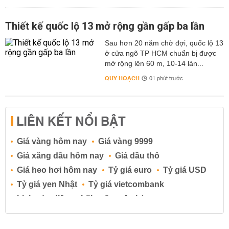
Thiết kế quốc lộ 13 mở rộng gần gấp ba lần
Sau hơn 20 năm chờ đợi, quốc lộ 13
ở cửa ngõ TP HCM chuẩn bị được
mở rộng lên 60 m, 10-14 làn...
QUY HOẠCH
01 phút trước
LIÊN KẾT NỔI BẬT
Giá vàng hôm nay
Giá vàng 9999
Giá xăng dầu hôm nay
Giá dầu thô
Giá heo hơi hôm nay
Tỷ giá euro
Tỷ giá USD
Tỷ giá yen Nhật
Tỷ giá vietcombank
Lịch cúp điện
Lãi suất ngân hàng
Lãi suất tiết kiệm
Lãi suất tiền gửi
Lãi suất ngân hàng Agribank