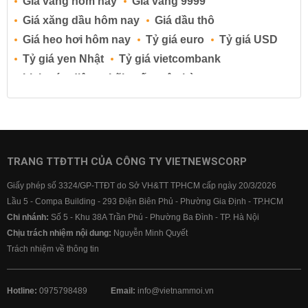
Giá vàng hôm nay
Giá vàng 9999
Giá xăng dầu hôm nay
Giá dầu thô
Giá heo hơi hôm nay
Tỷ giá euro
Tỷ giá USD
Tỷ giá yen Nhật
Tỷ giá vietcombank
Lịch cúp điện
Lãi suất ngân hàng
Lãi suất tiết kiệm
Lãi suất tiền gửi
Lãi suất ngân hàng Agribank
Lãi suất ngân hàng Sacombank
Lãi suất ngân hàng BIDV
TRANG TTĐTTH CỦA CÔNG TY VIETNEWSCORP
Lãi suất ngân hàng Vietinbank
Giấy phép số 3324/GP-TTĐT do Sở VH&TT TPHCM cấp ngày 20/3/2026
Lãi suất ngân hàng Vietcombank
Lầu 5 - Compa Building - 293 Điện Biên Phủ - Phường Gia Định - TP.HCM
Chi nhánh:
Số 5 - Khu 38A Trần Phú - Phường Ba Đình - TP. Hà Nội
Chịu trách nhiệm nội dung:
Nguyễn Minh Quyết
Trách nhiệm về thông tin
Hotline:
0975798489
Email:
info@vietnammoi.vn