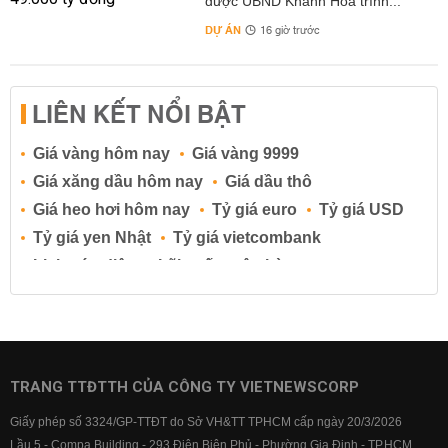
được UBND Khánh Hòa trình...
DỰ ÁN
16 giờ trước
LIÊN KẾT NỔI BẬT
Giá vàng hôm nay
Giá vàng 9999
Giá xăng dầu hôm nay
Giá dầu thô
Giá heo hơi hôm nay
Tỷ giá euro
Tỷ giá USD
Tỷ giá yen Nhật
Tỷ giá vietcombank
Lịch cúp điện
Lãi suất ngân hàng
Lãi suất tiết kiệm
Lãi suất tiền gửi
Lãi suất ngân hàng Agribank
Lãi suất ngân hàng Sacombank
Lãi suất ngân hàng BIDV
TRANG TTĐTTH CỦA CÔNG TY VIETNEWSCORP
Lãi suất ngân hàng Vietinbank
Giấy phép số 3324/GP-TTĐT do Sở VH&TT TPHCM cấp ngày 20/3/2026
Lãi suất ngân hàng Vietcombank
Lầu 5 - Compa Building - 293 Điện Biên Phủ - Phường Gia Định - TP.HCM