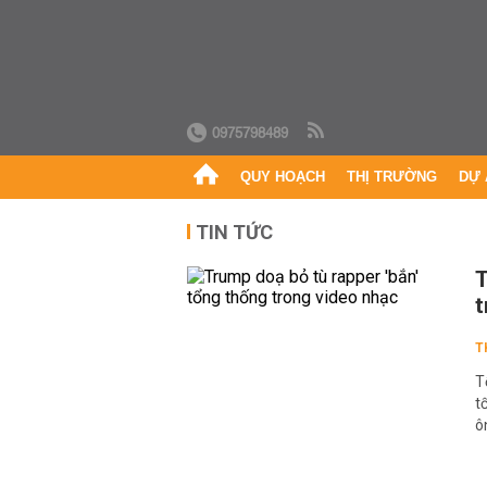
0975798489
QUY HOẠCH
THỊ TRƯỜNG
DỰ 
TIN TỨC
T
t
T
T
t
ô