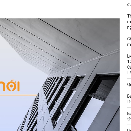
đư
T
m
n
C
m
Lị
1
C
ti
Q
B
tỉ
B
tỉ
Lị