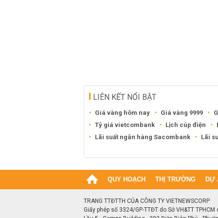
LIÊN KẾT NỔI BẬT
Giá vàng hôm nay
Giá vàng 9999
G
Tỷ giá vietcombank
Lịch cúp điện
Lãi suất ngân hàng Sacombank
Lãi s
QUY HOẠCH
THỊ TRƯỜNG
DỰ 
TRANG TTĐTTH CỦA CÔNG TY VIETNEWSCORP
Giấy phép số 3324/GP-TTĐT do Sở VH&TT TPHCM 