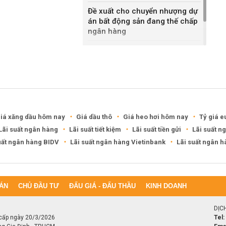
Đề xuất cho chuyển nhượng dự
án bất động sản đang thế chấp
ngân hàng
Khánh Hòa đề xuất làm khu đô
thị hỗn hợp hơn 49.000 tỷ đồng
iá xăng dầu hôm nay
Giá dầu thô
Giá heo hơi hôm nay
Tỷ giá e
Lãi suất ngân hàng
Lãi suất tiết kiệm
Lãi suất tiền gửi
Lãi suất n
uất ngân hàng BIDV
Lãi suất ngân hàng Vietinbank
Lãi suất ngân 
ÁN
CHỦ ĐẦU TƯ
ĐẤU GIÁ - ĐẤU THẦU
KINH DOANH
DỊC
cấp ngày 20/3/2026
Tel: