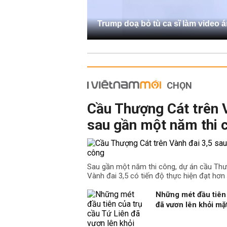
Trump doạ bỏ tù ca sĩ làm video 
CHỌN
Cầu Thượng Cát trên 
sau gần một năm thi 
Sau gần một năm thi công, dự án cầu Th
Vành đai 3,5 có tiến độ thực hiện đạt hơn
Những mét đầu tiên 
đã vươn lên khỏi m