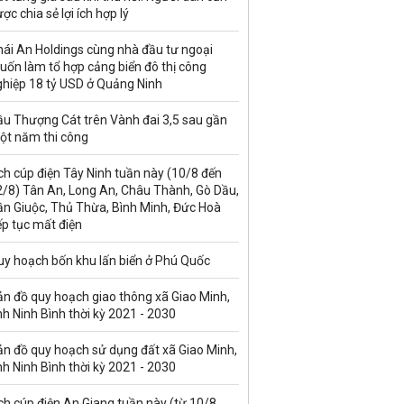
ợc chia sẻ lợi ích hợp lý
hái An Holdings cùng nhà đầu tư ngoại
uốn làm tổ hợp cảng biển đô thị công
ghiệp 18 tỷ USD ở Quảng Ninh
ầu Thượng Cát trên Vành đai 3,5 sau gần
ột năm thi công
ch cúp điện Tây Ninh tuần này (10/8 đến
2/8) Tân An, Long An, Châu Thành, Gò Dầu,
ần Giuộc, Thủ Thừa, Bình Minh, Đức Hoà
ếp tục mất điện
uy hoạch bốn khu lấn biển ở Phú Quốc
ản đồ quy hoạch giao thông xã Giao Minh,
nh Ninh Bình thời kỳ 2021 - 2030
ản đồ quy hoạch sử dụng đất xã Giao Minh,
nh Ninh Bình thời kỳ 2021 - 2030
ch cúp điện An Giang tuần này (từ 10/8