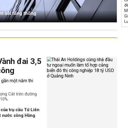
đế
M
ám sát tổng thống
Gi
L
Vành đai 3,5
công
ượng Cát trên đường
 10%.
của trụ cầu Tứ Liên
ặt nước sông Hồng