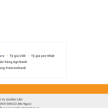
uro
Tỷ giá USD
Tỷ giá yen Nhật
gân hàng Agribank
hàng Vietcombank
H VỤ QUẢNG CÁO
0931589222 (Ms Ngọc)