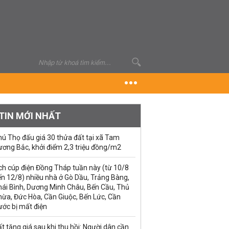
TIN MỚI NHẤT
ú Thọ đấu giá 30 thửa đất tại xã Tam
ương Bắc, khởi điểm 2,3 triệu đồng/m2
ch cúp điện Đồng Tháp tuần này (từ 10/8
n 12/8) nhiều nhà ở Gò Dầu, Trảng Bàng,
hái Bình, Dương Minh Châu, Bến Cầu, Thủ
hừa, Đức Hòa, Cần Giuộc, Bến Lức, Cần
ước bị mất điện
t tăng giá sau khi thu hồi: Người dân cần