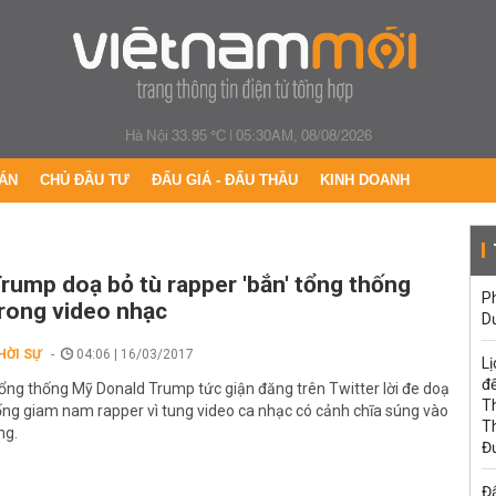
Hà Nội 33.95 °C
|
05:30AM, 08/08/2026
ÁN
CHỦ ĐẦU TƯ
ĐẤU GIÁ - ĐẤU THẦU
KINH DOANH
rump doạ bỏ tù rapper 'bắn' tổng thống
Ph
rong video nhạc
D
HỜI SỰ
04:06 | 16/03/2017
Lị
đế
ổng thống Mỹ Donald Trump tức giận đăng trên Twitter lời đe doạ
T
ống giam nam rapper vì tung video ca nhạc có cảnh chĩa súng vào
T
ng.
Đ
Đấ