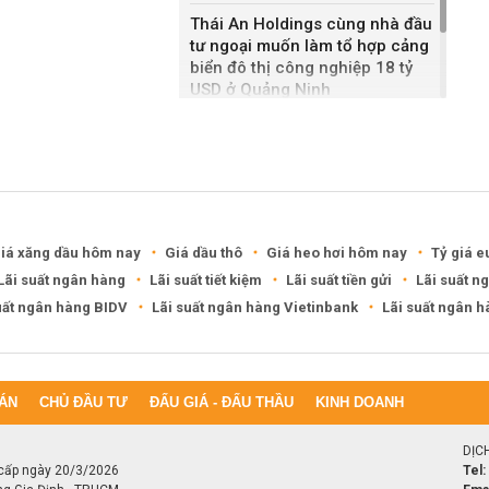
Thái An Holdings cùng nhà đầu
tư ngoại muốn làm tổ hợp cảng
biển đô thị công nghiệp 18 tỷ
USD ở Quảng Ninh
Bắc Ninh giao nhà đầu tư hai
dự án NOXH gần 2.000 tỷ đồng
iá xăng dầu hôm nay
Giá dầu thô
Giá heo hơi hôm nay
Tỷ giá e
Lãi suất ngân hàng
Lãi suất tiết kiệm
Lãi suất tiền gửi
Lãi suất n
uất ngân hàng BIDV
Lãi suất ngân hàng Vietinbank
Lãi suất ngân 
ÁN
CHỦ ĐẦU TƯ
ĐẤU GIÁ - ĐẤU THẦU
KINH DOANH
DỊC
cấp ngày 20/3/2026
Tel: