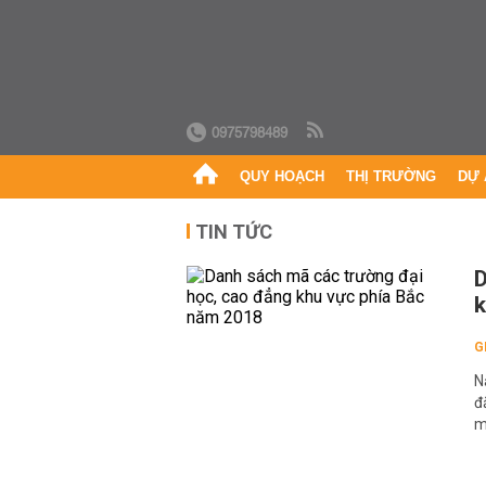
0975798489
QUY HOẠCH
THỊ TRƯỜNG
DỰ 
TIN TỨC
D
k
G
N
đ
m