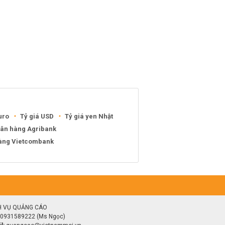
uro
Tỷ giá USD
Tỷ giá yen Nhật
gân hàng Agribank
hàng Vietcombank
H VỤ QUẢNG CÁO
0931589222 (Ms Ngọc)