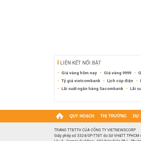
LIÊN KẾT NỔI BẬT
Giá vàng hôm nay
Giá vàng 9999
G
Tỷ giá vietcombank
Lịch cúp điện
Lãi suất ngân hàng Sacombank
Lãi s
QUY HOẠCH
THỊ TRƯỜNG
DỰ 
TRANG TTĐTTH CỦA CÔNG TY VIETNEWSCORP
Giấy phép số 3324/GP-TTĐT do Sở VH&TT TPHCM 