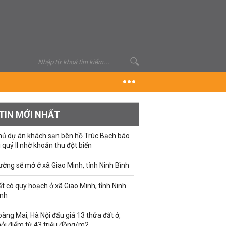
TIN MỚI NHẤT
hủ dự án khách sạn bên hồ Trúc Bạch báo
i quý II nhờ khoản thu đột biến
ờng sẽ mở ở xã Giao Minh, tỉnh Ninh Bình
t có quy hoạch ở xã Giao Minh, tỉnh Ninh
ình
àng Mai, Hà Nội đấu giá 13 thửa đất ở,
hởi điểm từ 43 triệu đồng/m2