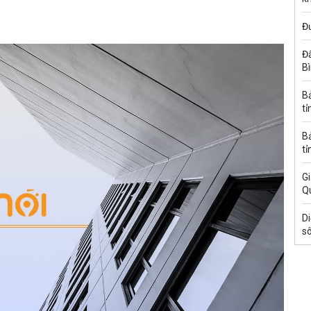
Đ
Đấ
B
B
tỉ
B
tỉ
Gi
Q
Di
s