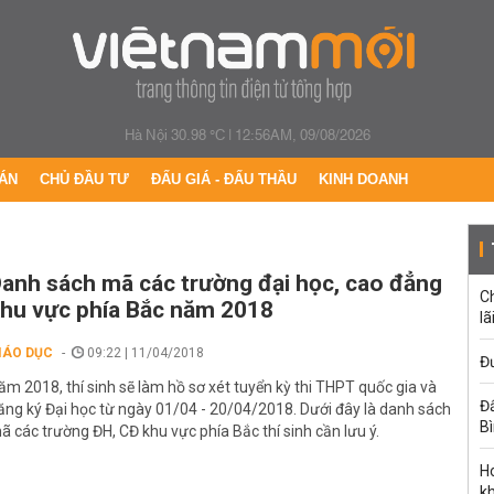
Hà Nội 30.98 °C
|
12:56AM, 09/08/2026
ÁN
CHỦ ĐẦU TƯ
ĐẤU GIÁ - ĐẤU THẦU
KINH DOANH
anh sách mã các trường đại học, cao đẳng
C
hu vực phía Bắc năm 2018
lã
IÁO DỤC
09:22 | 11/04/2018
Đư
ăm 2018, thí sinh sẽ làm hồ sơ xét tuyển kỳ thi THPT quốc gia và
Đấ
ăng ký Đại học từ ngày 01/04 - 20/04/2018. Dưới đây là danh sách
B
ã các trường ĐH, CĐ khu vực phía Bắc thí sinh cần lưu ý.
Ho
k