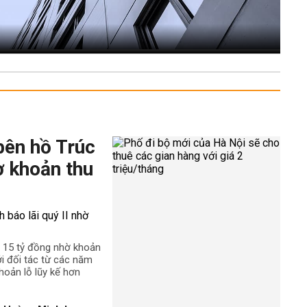
bên hồ Trúc
ờ khoản thu
n 15 tỷ đồng nhờ khoản
ới đối tác từ các năm
hoản lỗ lũy kế hơn