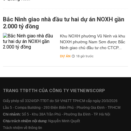
Bắc Ninh giao nhà đầu tư hai dự án NOXH gần
2.000 tỷ đồng
Khu NOXH phường Vũ Ninh và khu
NOXH phường Nam Sơn được Bắc
Ninh giao chủ đầu tư cho CTCP...
DỰ ÁN
18 giờ trước
TRANG TTĐTTH CỦA CÔNG TY VIETNEWSCORP
Giấy phép số 3324/GP-TTĐT do Sở VH&TT TPHCM cấp ngày 20/3/2026
Lầu 5 - Compa Building - 293 Điện Biên Phủ - Phường Gia Định - TP.HCM
Chi nhánh:
Số 5 - Khu 38A Trần Phú - Phường Ba Đình - TP. Hà Nội
Chịu trách nhiệm nội dung:
Nguyễn Minh Quyết
Trách nhiệm về thông tin