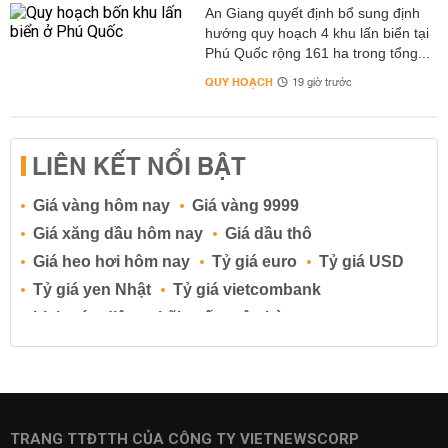
An Giang quyết định bổ sung định
hướng quy hoạch 4 khu lấn biển tại
Phú Quốc rộng 161 ha trong tổng...
QUY HOẠCH
19 giờ trước
LIÊN KẾT NỔI BẬT
Giá vàng hôm nay
Giá vàng 9999
Giá xăng dầu hôm nay
Giá dầu thô
Giá heo hơi hôm nay
Tỷ giá euro
Tỷ giá USD
Tỷ giá yen Nhật
Tỷ giá vietcombank
Lịch cúp điện
Lãi suất ngân hàng
Lãi suất tiết kiệm
Lãi suất tiền gửi
Lãi suất ngân hàng Agribank
Lãi suất ngân hàng Sacombank
Lãi suất ngân hàng BIDV
TRANG TTĐTTH CỦA CÔNG TY VIETNEWSCORP