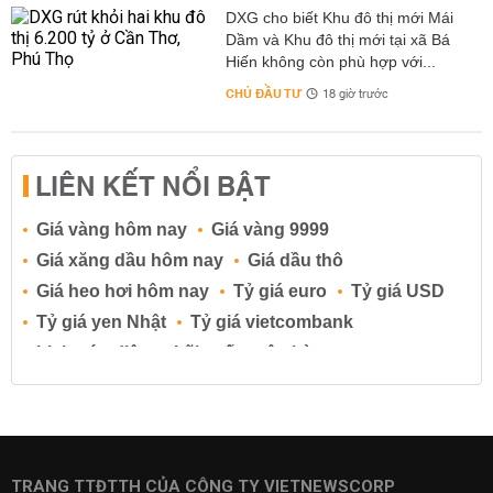
DXG cho biết Khu đô thị mới Mái
Dầm và Khu đô thị mới tại xã Bá
Hiến không còn phù hợp với...
CHỦ ĐẦU TƯ
18 giờ trước
LIÊN KẾT NỔI BẬT
Giá vàng hôm nay
Giá vàng 9999
Giá xăng dầu hôm nay
Giá dầu thô
Giá heo hơi hôm nay
Tỷ giá euro
Tỷ giá USD
Tỷ giá yen Nhật
Tỷ giá vietcombank
Lịch cúp điện
Lãi suất ngân hàng
Lãi suất tiết kiệm
Lãi suất tiền gửi
Lãi suất ngân hàng Agribank
Lãi suất ngân hàng Sacombank
Lãi suất ngân hàng BIDV
TRANG TTĐTTH CỦA CÔNG TY VIETNEWSCORP