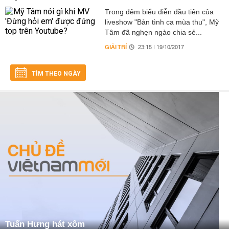
Trong đêm biểu diễn đầu tiên của
liveshow "Bản tình ca mùa thu", Mỹ
Tâm đã nghẹn ngào chia sẻ...
GIẢI TRÍ
23:15 | 19/10/2017
TÌM THEO NGÀY
Tuấn Hưng hát xôm