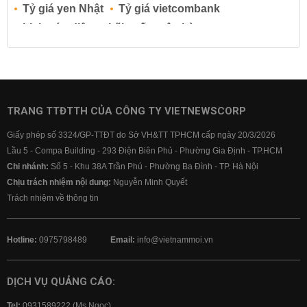
Tỷ giá yen Nhật
Tỷ giá vietcombank
Lịch cúp điện
Lãi suất ngân hàng
Lãi suất tiết kiệm
Lãi suất tiền gửi
Lãi suất ngân hàng Agribank
Lãi suất ngân hàng Sacombank
Lãi suất ngân hàng BIDV
TRANG TTĐTTH CỦA CÔNG TY VIETNEWSCORP
Lãi suất ngân hàng Vietinbank
Giấy phép số 3324/GP-TTĐT do Sở VH&TT TPHCM cấp ngày 20/3/2026
Lãi suất ngân hàng Vietcombank
Lầu 5 - Compa Building - 293 Điện Biên Phủ - Phường Gia Định - TP.HCM
Chi nhánh:
Số 5 - Khu 38A Trần Phú - Phường Ba Đình - TP. Hà Nội
Chịu trách nhiệm nội dung:
Nguyễn Minh Quyết
Trách nhiệm về thông tin
Hotline:
0975798489
Email:
info@vietnammoi.vn
DỊCH VỤ QUẢNG CÁO:
Tel:
0931589222 (Ms Ngọc)