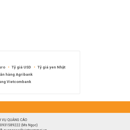
uro
Tỷ giá USD
Tỷ giá yen Nhật
gân hàng Agribank
hàng Vietcombank
H VỤ QUẢNG CÁO
0931589222 (Ms Ngọc)