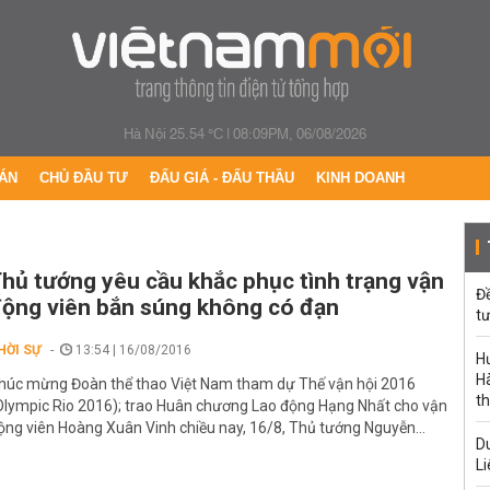
Hà Nội 25.54 °C
|
08:09PM, 06/08/2026
ÁN
CHỦ ĐẦU TƯ
ĐẤU GIÁ - ĐẤU THẦU
KINH DOANH
hủ tướng yêu cầu khắc phục tình trạng vận
Đ
ộng viên bắn súng không có đạn
tư
HỜI SỰ
13:54 | 16/08/2016
H
Hà
húc mừng Đoàn thể thao Việt Nam tham dự Thế vận hội 2016
th
Olympic Rio 2016); trao Huân chương Lao động Hạng Nhất cho vận
ộng viên Hoàng Xuân Vinh chiều nay, 16/8, Thủ tướng Nguyễn...
Du
Li