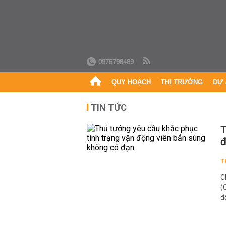
0975798489
QUY HOẠCH
THỊ TRƯỜNG
DỰ 
TIN TỨC
T
đ
T
C
(
đ