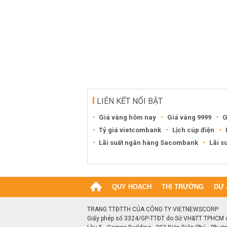
LIÊN KẾT NỔI BẬT
Giá vàng hôm nay
Giá vàng 9999
G
Tỷ giá vietcombank
Lịch cúp điện
Lãi suất ngân hàng Sacombank
Lãi s
QUY HOẠCH
THỊ TRƯỜNG
DỰ 
TRANG TTĐTTH CỦA CÔNG TY VIETNEWSCORP
Giấy phép số 3324/GP-TTĐT do Sở VH&TT TPHCM 