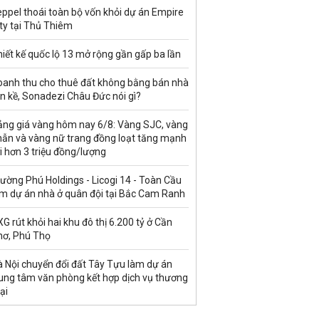
ppel thoái toàn bộ vốn khỏi dự án Empire
ty tại Thủ Thiêm
iết kế quốc lộ 13 mở rộng gần gấp ba lần
oanh thu cho thuê đất không bằng bán nhà
ền kề, Sonadezi Châu Đức nói gì?
ảng giá vàng hôm nay 6/8: Vàng SJC, vàng
hẫn và vàng nữ trang đồng loạt tăng mạnh
i hơn 3 triệu đồng/lượng
ường Phú Holdings - Licogi 14 - Toàn Cầu
àm dự án nhà ở quân đội tại Bắc Cam Ranh
G rút khỏi hai khu đô thị 6.200 tỷ ở Cần
hơ, Phú Thọ
à Nội chuyển đổi đất Tây Tựu làm dự án
rung tâm văn phòng kết hợp dịch vụ thương
ại