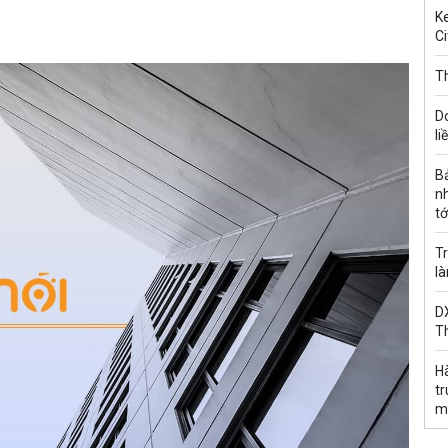
Ke
Ci
Th
D
li
B
n
tớ
Tr
l
DX
T
H
t
m