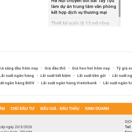
Hà Nội chuyển đổi đất Tây Tựu
làm dự án trung tâm văn phòng
kết hợp dịch vụ thương mại
Thiết kế quốc lộ 13 mở rộng
gần gấp ba lần
iá xăng dầu hôm nay
Giá dầu thô
Giá heo hơi hôm nay
Tỷ giá e
Lãi suất ngân hàng
Lãi suất tiết kiệm
Lãi suất tiền gửi
Lãi suất n
uất ngân hàng BIDV
Lãi suất ngân hàng Vietinbank
Lãi suất ngân 
ÁN
CHỦ ĐẦU TƯ
ĐẤU GIÁ - ĐẤU THẦU
KINH DOANH
DỊC
cấp ngày 20/3/2026
Tel: