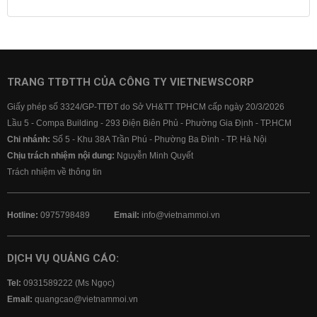
Lãi suất tiết kiệm
Lãi suất tiền gửi
Lãi suất ngân hàng Agribank
Lãi suất ngân hàng Sacombank
Lãi suất ngân hàng BIDV
TRANG TTĐTTH CỦA CÔNG TY VIETNEWSCORP
Lãi suất ngân hàng Vietinbank
Giấy phép số 3324/GP-TTĐT do Sở VH&TT TPHCM cấp ngày 20/3/2026
Lãi suất ngân hàng Vietcombank
Lầu 5 - Compa Building - 293 Điện Biên Phủ - Phường Gia Định - TP.HCM
Chi nhánh:
Số 5 - Khu 38A Trần Phú - Phường Ba Đình - TP. Hà Nội
Chịu trách nhiệm nội dung:
Nguyễn Minh Quyết
Trách nhiệm về thông tin
Hotline:
0975798489
Email:
info@vietnammoi.vn
DỊCH VỤ QUẢNG CÁO:
Tel:
0931589222 (Ms Ngọc)
Email:
quangcao@vietnammoi.vn