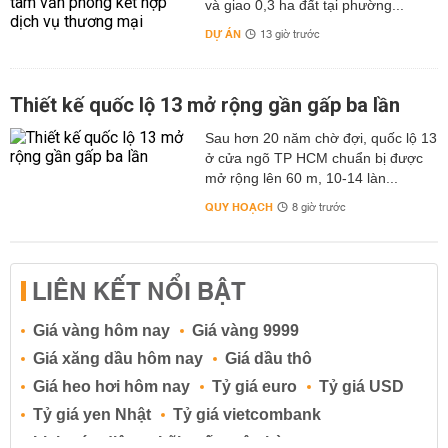
và giao 0,3 ha đất tại phường...
DỰ ÁN
13 giờ trước
Thiết kế quốc lộ 13 mở rộng gần gấp ba lần
Sau hơn 20 năm chờ đợi, quốc lộ 13
ở cửa ngõ TP HCM chuẩn bị được
mở rộng lên 60 m, 10-14 làn...
QUY HOẠCH
8 giờ trước
LIÊN KẾT NỔI BẬT
Giá vàng hôm nay
Giá vàng 9999
Giá xăng dầu hôm nay
Giá dầu thô
Giá heo hơi hôm nay
Tỷ giá euro
Tỷ giá USD
Tỷ giá yen Nhật
Tỷ giá vietcombank
Lịch cúp điện
Lãi suất ngân hàng