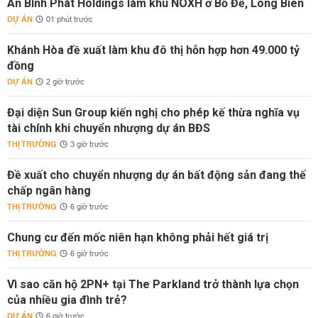
An Bình Phát Holdings làm khu NOXH ở Bồ Đề, Long Biên
DỰ ÁN
01 phút trước
Khánh Hòa đề xuất làm khu đô thị hỗn hợp hơn 49.000 tỷ
đồng
DỰ ÁN
2 giờ trước
Đại diện Sun Group kiến nghị cho phép kế thừa nghĩa vụ
tài chính khi chuyển nhượng dự án BĐS
THỊ TRƯỜNG
3 giờ trước
Đề xuất cho chuyển nhượng dự án bất động sản đang thế
chấp ngân hàng
THỊ TRƯỜNG
6 giờ trước
Chung cư đến mốc niên hạn không phải hết giá trị
THỊ TRƯỜNG
6 giờ trước
Vì sao căn hộ 2PN+ tại The Parkland trở thành lựa chọn
của nhiều gia đình trẻ?
DỰ ÁN
6 giờ trước