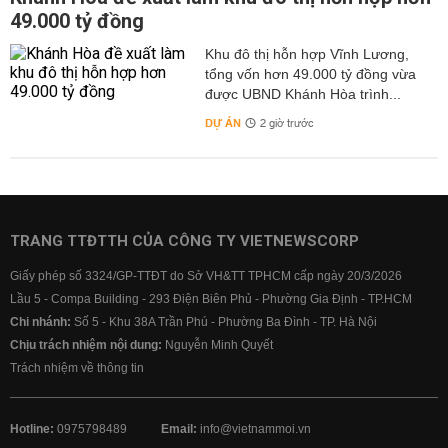
49.000 tỷ đồng
Khu đô thị hỗn hợp Vĩnh Lương,
tổng vốn hơn 49.000 tỷ đồng vừa
được UBND Khánh Hòa trình...
DỰ ÁN
2 giờ trước
TRANG TTĐTTH CỦA CÔNG TY VIETNEWSCORP
Giấy phép số 3324/GP-TTĐT do Sở VH&TT TPHCM cấp ngày 20/3/2026
Lầu 5 - Compa Building - 293 Điện Biên Phủ - Phường Gia Định - TP.HCM
Chi nhánh:
Số 5 - Khu 38A Trần Phú - Phường Ba Đình - TP. Hà Nội
Chịu trách nhiệm nội dung:
Nguyễn Minh Quyết
Trách nhiệm về thông tin
Hotline:
0975798489
Email:
info@vietnammoi.vn