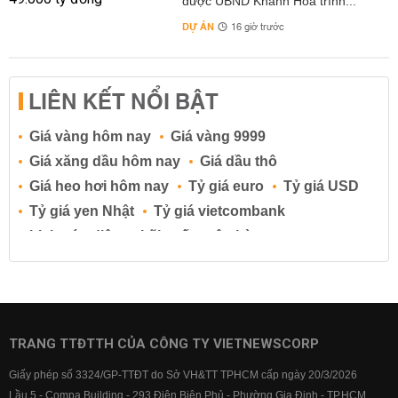
được UBND Khánh Hòa trình...
DỰ ÁN
16 giờ trước
LIÊN KẾT NỔI BẬT
Giá vàng hôm nay
Giá vàng 9999
Giá xăng dầu hôm nay
Giá dầu thô
Giá heo hơi hôm nay
Tỷ giá euro
Tỷ giá USD
Tỷ giá yen Nhật
Tỷ giá vietcombank
Lịch cúp điện
Lãi suất ngân hàng
Lãi suất tiết kiệm
Lãi suất tiền gửi
Lãi suất ngân hàng Agribank
Lãi suất ngân hàng Sacombank
Lãi suất ngân hàng BIDV
TRANG TTĐTTH CỦA CÔNG TY VIETNEWSCORP
Lãi suất ngân hàng Vietinbank
Giấy phép số 3324/GP-TTĐT do Sở VH&TT TPHCM cấp ngày 20/3/2026
Lãi suất ngân hàng Vietcombank
Lầu 5 - Compa Building - 293 Điện Biên Phủ - Phường Gia Định - TP.HCM