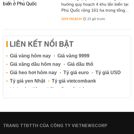
hướng quy hoạch 4 khu lấn biển tại
Phú Quốc rộng 161 ha trong tổng...
QUY HOẠCH
23 giờ trước
LIÊN KẾT NỔI BẬT
Giá vàng hôm nay
Giá vàng 9999
Giá xăng dầu hôm nay
Giá dầu thô
Giá heo hơi hôm nay
Tỷ giá euro
Tỷ giá USD
Tỷ giá yen Nhật
Tỷ giá vietcombank
Lịch cúp điện
Lãi suất ngân hàng
Lãi suất tiết kiệm
Lãi suất tiền gửi
Lãi suất ngân hàng Agribank
Lãi suất ngân hàng Sacombank
Lãi suất ngân hàng BIDV
TRANG TTĐTTH CỦA CÔNG TY VIETNEWSCORP
Lãi suất ngân hàng Vietinbank