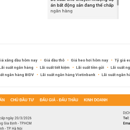
án bất động sản đang thế chấp
ngân hàng
Khánh Hòa đề xuất làm khu đô
thị hỗn hợp hơn 49.000 tỷ đồng
iá xăng dầu hôm nay
Giá dầu thô
Giá heo hơi hôm nay
Tỷ giá e
Lãi suất ngân hàng
Lãi suất tiết kiệm
Lãi suất tiền gửi
Lãi suất n
uất ngân hàng BIDV
Lãi suất ngân hàng Vietinbank
Lãi suất ngân 
ÁN
CHỦ ĐẦU TƯ
ĐẤU GIÁ - ĐẤU THẦU
KINH DOANH
DỊC
cấp ngày 20/3/2026
Tel:
ng Gia Định - TP.HCM
Emai
h - TP. Hà Nội