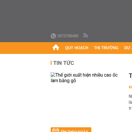
0975798489
QUY HOẠCH
THỊ TRƯỜNG
DỰ 
TIN TỨC
T
K
N
l
t