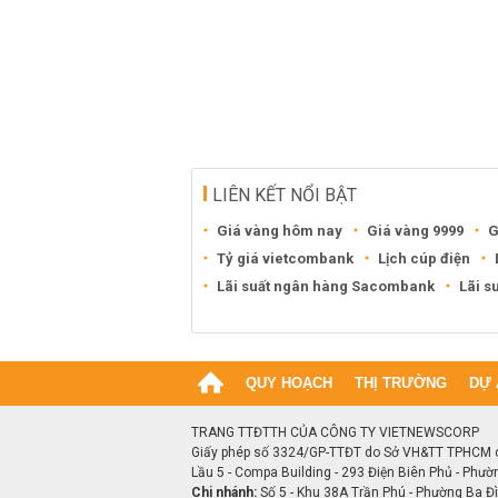
LIÊN KẾT NỔI BẬT
Giá vàng hôm nay
Giá vàng 9999
G
Tỷ giá vietcombank
Lịch cúp điện
Lãi suất ngân hàng Sacombank
Lãi s
QUY HOẠCH
THỊ TRƯỜNG
DỰ 
TRANG TTĐTTH CỦA CÔNG TY VIETNEWSCORP
Giấy phép số 3324/GP-TTĐT do Sở VH&TT TPHCM 
Lầu 5 - Compa Building - 293 Điện Biên Phủ - Phườ
Chi nhánh:
Số 5 - Khu 38A Trần Phú - Phường Ba Đìn