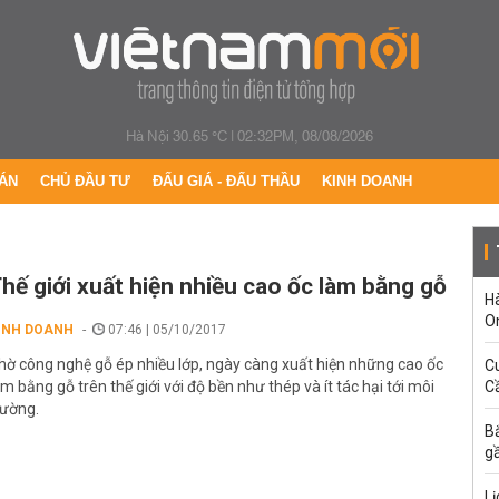
Hà Nội 30.65 °C
|
02:32PM, 08/08/2026
ÁN
CHỦ ĐẦU TƯ
ĐẤU GIÁ - ĐẤU THẦU
KINH DOANH
hế giới xuất hiện nhiều cao ốc làm bằng gỗ
H
O
INH DOANH
07:46 | 05/10/2017
hờ công nghệ gỗ ép nhiều lớp, ngày càng xuất hiện những cao ốc
C
àm bằng gỗ trên thế giới với độ bền như thép và ít tác hại tới môi
Cầ
rường.
B
g
Lị