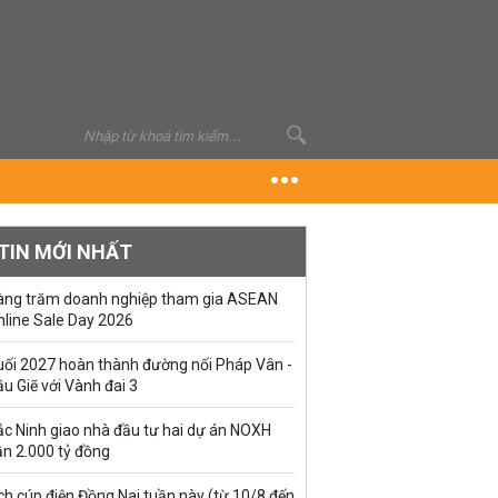
TIN MỚI NHẤT
àng trăm doanh nghiệp tham gia ASEAN
nline Sale Day 2026
uối 2027 hoàn thành đường nối Pháp Vân -
u Giẽ với Vành đai 3
ắc Ninh giao nhà đầu tư hai dự án NOXH
ần 2.000 tỷ đồng
ch cúp điện Đồng Nai tuần này (từ 10/8 đến