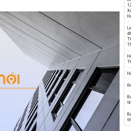
1
Xo
H
Lị
đế
T
T
Hà
T
Hà
Đ
B
tỉ
B
tỉ