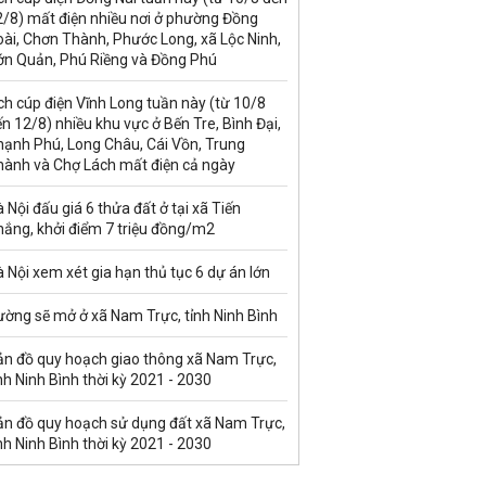
2/8) mất điện nhiều nơi ở phường Đồng
ài, Chơn Thành, Phước Long, xã Lộc Ninh,
ớn Quản, Phú Riềng và Đồng Phú
ch cúp điện Vĩnh Long tuần này (từ 10/8
n 12/8) nhiều khu vực ở Bến Tre, Bình Đại,
hạnh Phú, Long Châu, Cái Vồn, Trung
hành và Chợ Lách mất điện cả ngày
 Nội đấu giá 6 thửa đất ở tại xã Tiến
hắng, khởi điểm 7 triệu đồng/m2
 Nội xem xét gia hạn thủ tục 6 dự án lớn
ường sẽ mở ở xã Nam Trực, tỉnh Ninh Bình
ản đồ quy hoạch giao thông xã Nam Trực,
nh Ninh Bình thời kỳ 2021 - 2030
ản đồ quy hoạch sử dụng đất xã Nam Trực,
nh Ninh Bình thời kỳ 2021 - 2030