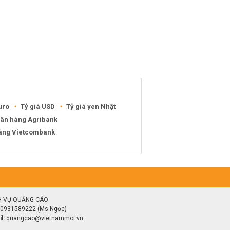
uro
Tỷ giá USD
Tỷ giá yen Nhật
gân hàng Agribank
hàng Vietcombank
H VỤ QUẢNG CÁO
0931589222 (Ms Ngọc)
l:
quangcao@vietnammoi.vn