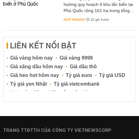
hướng quy hoạch 4 khu lấn biển tại
Phú Quốc rộng 161 ha trong tổng...
QUY HOẠCH
22 giờ trước
LIÊN KẾT NỔI BẬT
Giá vàng hôm nay
Giá vàng 9999
Giá xăng dầu hôm nay
Giá dầu thô
Giá heo hơi hôm nay
Tỷ giá euro
Tỷ giá USD
Tỷ giá yen Nhật
Tỷ giá vietcombank
Lịch cúp điện
Lãi suất ngân hàng
Lãi suất tiết kiệm
Lãi suất tiền gửi
Lãi suất ngân hàng Agribank
Lãi suất ngân hàng Sacombank
Lãi suất ngân hàng BIDV
TRANG TTĐTTH CỦA CÔNG TY VIETNEWSCORP
Lãi suất ngân hàng Vietinbank