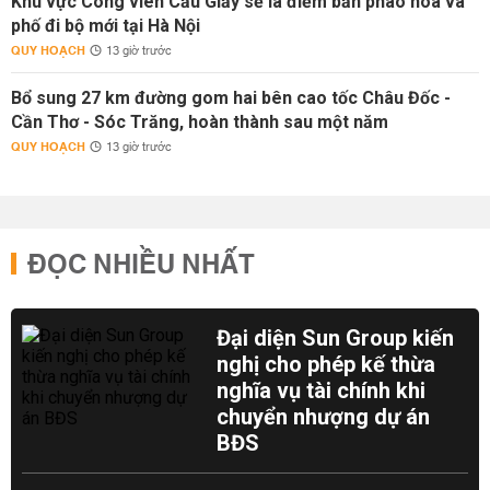
Khu vực Công viên Cầu Giấy sẽ là điểm bắn pháo hoa và
phố đi bộ mới tại Hà Nội
QUY HOẠCH
13 giờ trước
Bổ sung 27 km đường gom hai bên cao tốc Châu Đốc -
Cần Thơ - Sóc Trăng, hoàn thành sau một năm
QUY HOẠCH
13 giờ trước
ĐỌC NHIỀU NHẤT
Đại diện Sun Group kiến
nghị cho phép kế thừa
nghĩa vụ tài chính khi
chuyển nhượng dự án
BĐS