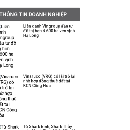
khoản
THÔNG TIN DOANH NGHIỆP
Sau nhịp điều chỉnh
mạnh, CTCK nhìn thấy
Liên danh Vingroup đầu tư
cơ hội ở nhóm cổ phiếu
đô thị hơn 4.600 ha ven vịnh
nào?
Hạ Long
Một thương hiệu thời
trang Việt đóng cửa
sau 5 năm hoạt động,
thanh lý toàn bộ cửa
hàng
Vinaruco (VRG) có lãi trở lại
nhờ hợp đồng thuê đất tại
TOP 10 ngân hàng lãi
KCN Cộng Hòa
lớn nhất từ kinh doanh
ngoại hối nửa đầu năm
2026: Vietcombank
quán quân, ACB dẫn
đầu nhóm tư nhân
Từ Shark Bình, Shark Thủy
Công ty 100 tỷ của