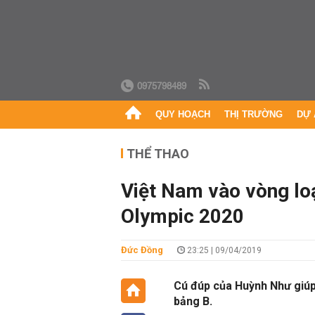
0975798489
QUY HOẠCH
THỊ TRƯỜNG
DỰ 
THỂ THAO
Việt Nam vào vòng lo
Olympic 2020
Đức Đồng
23:25 | 09/04/2019
Cú đúp của Huỳnh Như giú
bảng B.