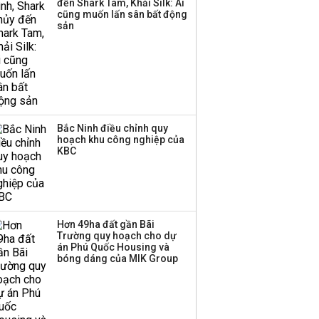
đến Shark Tam, Khải Silk: Ai
Huấn Hoa Hồng bỗng
cũng muốn lấn sân bất động
dưng ‘biến mất’, một
sản
công ty khác đã giải thể
Bắc Ninh điều chỉnh quy
hoạch khu công nghiệp của
KBC
Hơn 49ha đất gần Bãi
Trường quy hoạch cho dự
án Phú Quốc Housing và
bóng dáng của MIK Group