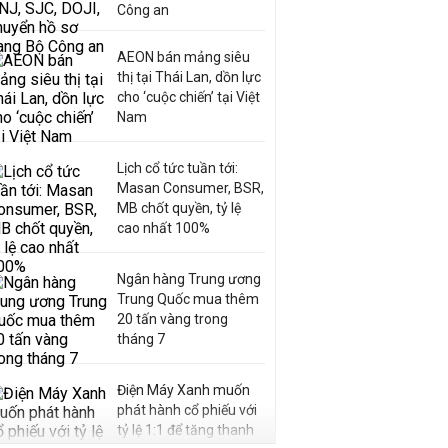
Công an
AEON bán mảng siêu
thị tại Thái Lan, dồn lực
cho ‘cuộc chiến’ tại Việt
Nam
Lịch cổ tức tuần tới:
Masan Consumer, BSR,
MB chốt quyền, tỷ lệ
cao nhất 100%
Ngân hàng Trung ương
Trung Quốc mua thêm
20 tấn vàng trong
tháng 7
Điện Máy Xanh muốn
phát hành cổ phiếu với
tỷ lệ 1:1 để tăng thanh