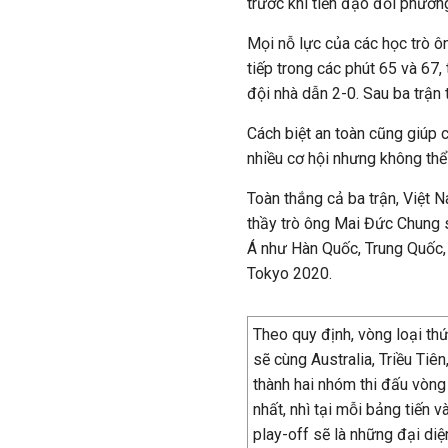
trước khi tiền đạo đối phươn
Mọi nỗ lực của các học trò 
tiếp trong các phút 65 và 67,
đội nhà dẫn 2-0. Sau ba trậ
Cách biệt an toàn cũng giúp 
nhiều cơ hội nhưng không th
Toàn thắng cả ba trận, Việt 
thầy trò ông Mai Đức Chung 
Á như Hàn Quốc, Trung Quốc, T
Tokyo 2020.
Theo quy định, vòng loại thứ
sẽ cùng Australia, Triều Tiê
thành hai nhóm thi đấu vòng 
nhất, nhì tại mỗi bảng tiến 
play-off sẽ là những đại di