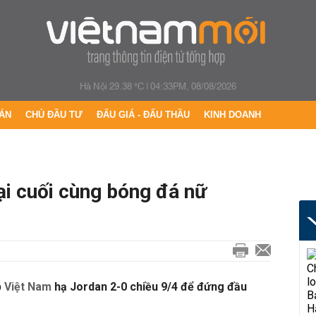
Hà Nội 29.38 °C
|
04:33PM, 08/08/2026
ÁN
CHỦ ĐẦU TƯ
ĐẤU GIÁ - ĐẤU THẦU
KINH DOANH
ại cuối cùng bóng đá nữ
p
Việt Nam
hạ Jordan 2-0 chiều 9/4 để đứng đầu