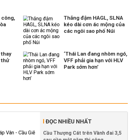
 công,
Thắng đậm HAGL, SLNA
Hòa
kéo dài cơn ác mộng của
n
các ngôi sao phố Núi
 thay
‘Thái Lan đang nhòm ngó,
 thử
VFF phải gia hạn với HLV
Park sớm hơn’
ĐỌC NHIỀU NHẤT
Cầu Thượng Cát trên Vành đai 3,5
sau gần một năm thi công