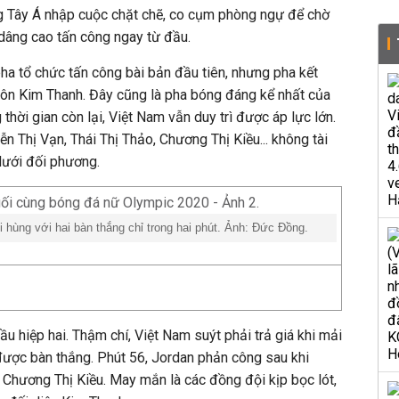
ng Tây Á nhập cuộc chặt chẽ, co cụm phòng ngự để chờ
dâng cao tấn công ngay từ đầu.
ha tổ chức tấn công bài bản đầu tiên, nhưng pha kết
môn Kim Thanh. Đây cũng là pha bóng đáng kể nhất của
thời gian còn lại, Việt Nam vẫn duy trì được áp lực lớn.
n Thị Vạn, Thái Thị Thảo, Chương Thị Kiều... không tài
lưới đối phương.
 hùng với hai bàn thắng chỉ trong hai phút. Ảnh: Đức Đồng.
ầu hiệp hai. Thậm chí, Việt Nam suýt phải trả giá khi mải
được bàn thắng. Phút 56, Jordan phản công sau khi
Chương Thị Kiều. May mắn là các đồng đội kịp bọc lót,