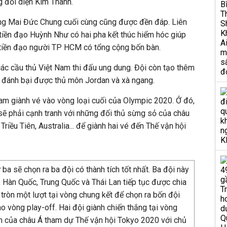
g đối diện Kim Thanh.
ông Mai Đức Chung cuối cùng cũng được đền đáp. Liên
 tiền đạo Huỳnh Như có hai pha kết thúc hiểm hóc giúp
n tiền đạo người TP HCM có tổng cộng bốn bàn.
các cầu thủ Việt Nam thi đấu ung dung. Đội còn tạo thêm
ể đánh bại được thủ môn Jordan và xà ngang.
Nam giành vé vào vòng loại cuối của Olympic 2020. Ở đó,
sẽ phải cạnh tranh với những đối thủ sừng sỏ của châu
riều Tiên, Australia... để giành hai vé đến Thế vận hội
 ba sẽ chọn ra ba đội có thành tích tốt nhất. Ba đội này
n, Hàn Quốc, Trung Quốc và Thái Lan tiếp tục được chia
tròn một lượt tại vòng chung kết để chọn ra bốn đội
vào vòng play-off. Hai đội giành chiến thắng tại vòng
ện của châu Á tham dự Thế vận hội Tokyo 2020 với chủ