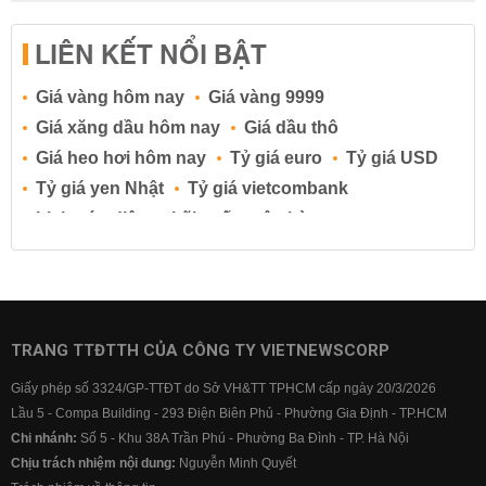
LIÊN KẾT NỔI BẬT
Giá vàng hôm nay
Giá vàng 9999
Giá xăng dầu hôm nay
Giá dầu thô
Giá heo hơi hôm nay
Tỷ giá euro
Tỷ giá USD
Tỷ giá yen Nhật
Tỷ giá vietcombank
Lịch cúp điện
Lãi suất ngân hàng
Lãi suất tiết kiệm
Lãi suất tiền gửi
Lãi suất ngân hàng Agribank
Lãi suất ngân hàng Sacombank
Lãi suất ngân hàng BIDV
TRANG TTĐTTH CỦA CÔNG TY VIETNEWSCORP
Lãi suất ngân hàng Vietinbank
Giấy phép số 3324/GP-TTĐT do Sở VH&TT TPHCM cấp ngày 20/3/2026
Lãi suất ngân hàng Vietcombank
Lầu 5 - Compa Building - 293 Điện Biên Phủ - Phường Gia Định - TP.HCM
Chi nhánh:
Số 5 - Khu 38A Trần Phú - Phường Ba Đình - TP. Hà Nội
Chịu trách nhiệm nội dung:
Nguyễn Minh Quyết