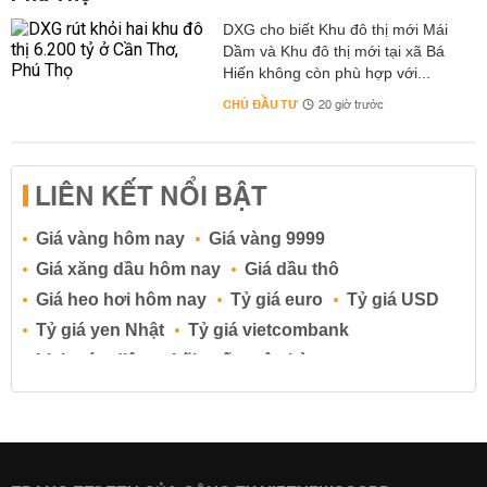
DXG cho biết Khu đô thị mới Mái
Dầm và Khu đô thị mới tại xã Bá
Hiến không còn phù hợp với...
CHỦ ĐẦU TƯ
20 giờ trước
LIÊN KẾT NỔI BẬT
Giá vàng hôm nay
Giá vàng 9999
Giá xăng dầu hôm nay
Giá dầu thô
Giá heo hơi hôm nay
Tỷ giá euro
Tỷ giá USD
Tỷ giá yen Nhật
Tỷ giá vietcombank
Lịch cúp điện
Lãi suất ngân hàng
Lãi suất tiết kiệm
Lãi suất tiền gửi
Lãi suất ngân hàng Agribank
Lãi suất ngân hàng Sacombank
Lãi suất ngân hàng BIDV