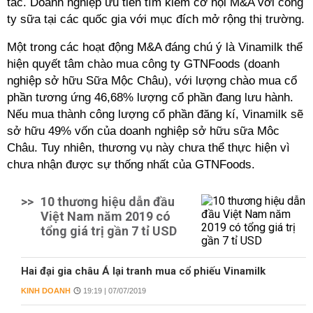
tác. Doanh nghiệp ưu tiên tìm kiếm cơ hội M&A với công
ty sữa tại các quốc gia với mục đích mở rộng thị trường.
Một trong các hoạt động M&A đáng chú ý là Vinamilk thể
hiện quyết tâm chào mua công ty GTNFoods (doanh
nghiệp sở hữu Sữa Mộc Châu), với lượng chào mua cổ
phần tương ứng 46,68% lượng cổ phần đang lưu hành.
Nếu mua thành công lượng cổ phần đăng kí, Vinamilk sẽ
sở hữu 49% vốn của doanh nghiệp sở hữu sữa Môc
Châu. Tuy nhiên, thương vụ này chưa thể thực hiện vì
chưa nhận được sự thống nhất của GTNFoods.
>>
10 thương hiệu dẫn đầu
Việt Nam năm 2019 có
tổng giá trị gần 7 tỉ USD
Hai đại gia châu Á lại tranh mua cổ phiếu Vinamilk
KINH DOANH
19:19 | 07/07/2019