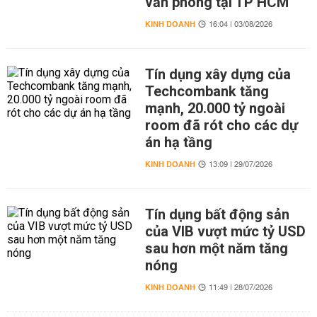
văn phòng tại TP HCM
KINH DOANH
16:04 | 03/08/2026
Tín dụng xây dựng của
Techcombank tăng
mạnh, 20.000 tỷ ngoài
room đã rót cho các dự
án hạ tầng
KINH DOANH
13:09 | 29/07/2026
Tín dụng bất động sản
của VIB vượt mức tỷ USD
sau hơn một năm tăng
nóng
KINH DOANH
11:49 | 28/07/2026