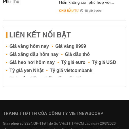
Hiến không còn phù hợp với...
CHỦ ĐẦU TƯ
18 giờ trước
LIÊN KẾT NỔI BẬT
Giá vàng hôm nay
Giá vàng 9999
Giá xăng dầu hôm nay
Giá dầu thô
Giá heo hơi hôm nay
Tỷ giá euro
Tỷ giá USD
Tỷ giá yen Nhật
Tỷ giá vietcombank
Lịch cúp điện
Lãi suất ngân hàng
Lãi suất tiết kiệm
Lãi suất tiền gửi
Lãi suất ngân hàng Agribank
Lãi suất ngân hàng Sacombank
Lãi suất ngân hàng BIDV
TRANG TTĐTTH CỦA CÔNG TY VIETNEWSCORP
Lãi suất ngân hàng Vietinbank
Giấy phép số 3324/GP-TTĐT do Sở VH&TT TPHCM cấp ngày 20/3/2026
Lãi suất ngân hàng Vietcombank