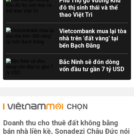
Phú Thọ gỡ vướng Khu
đô thị sinh thái và thể
thao Việt Trì
Vietcombank mua lại tòa
nhà trên 'đất vàng' tại
bến Bạch Đằng
Bắc Ninh sẽ đón dòng
vốn đầu tư gần 7 tỷ USD
CHỌN
Doanh thu cho thuê đất không bằng
bán nhà liền kề, Sonadezi Châu Đức nói