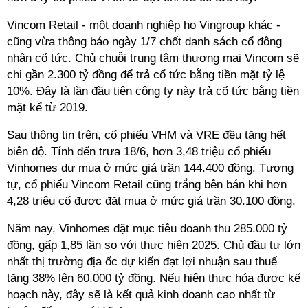
Vincom Retail - một doanh nghiệp họ Vingroup khác -
cũng vừa thông báo ngày 1/7 chốt danh sách cổ đông
nhận cổ tức. Chủ chuỗi trung tâm thương mại Vincom sẽ
chi gần 2.300 tỷ đồng để trả cổ tức bằng tiền mặt tỷ lệ
10%. Đây là lần đầu tiên công ty này trả cổ tức bằng tiền
mặt kể từ 2019.
Sau thông tin trên, cổ phiếu VHM và VRE đều tăng hết
biên độ. Tính đến trưa 18/6, hơn 3,48 triệu cổ phiếu
Vinhomes dư mua ở mức giá trần 144.400 đồng. Tương
tự, cổ phiếu Vincom Retail cũng trắng bên bán khi hơn
4,28 triệu cổ được đặt mua ở mức giá trần 30.100 đồng.
Năm nay, Vinhomes đặt mục tiêu doanh thu 285.000 tỷ
đồng, gấp 1,85 lần so với thực hiện 2025. Chủ đầu tư lớn
nhất thị trường địa ốc dự kiến đạt lợi nhuận sau thuế
tăng 38% lên 60.000 tỷ đồng. Nếu hiện thực hóa được kế
hoạch này, đây sẽ là kết quả kinh doanh cao nhất từ