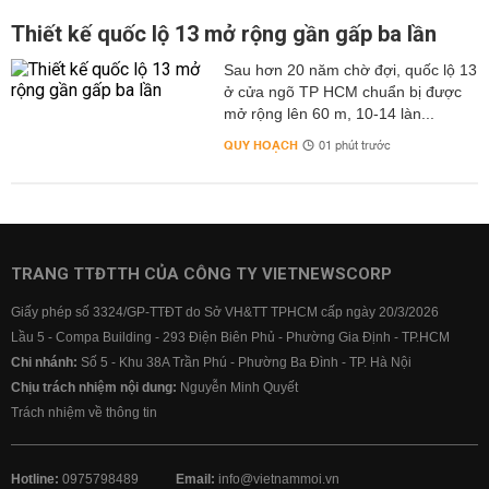
Thiết kế quốc lộ 13 mở rộng gần gấp ba lần
Sau hơn 20 năm chờ đợi, quốc lộ 13
ở cửa ngõ TP HCM chuẩn bị được
mở rộng lên 60 m, 10-14 làn...
QUY HOẠCH
01 phút trước
TRANG TTĐTTH CỦA CÔNG TY VIETNEWSCORP
Giấy phép số 3324/GP-TTĐT do Sở VH&TT TPHCM cấp ngày 20/3/2026
Lầu 5 - Compa Building - 293 Điện Biên Phủ - Phường Gia Định - TP.HCM
Chi nhánh:
Số 5 - Khu 38A Trần Phú - Phường Ba Đình - TP. Hà Nội
Chịu trách nhiệm nội dung:
Nguyễn Minh Quyết
Trách nhiệm về thông tin
Hotline:
0975798489
Email:
info@vietnammoi.vn