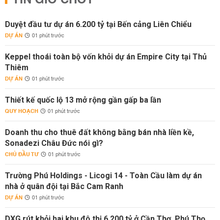
TIN GIỜ CHÓT
Duyệt đầu tư dự án 6.200 tỷ tại Bến cảng Liên Chiểu
DỰ ÁN
01 phút trước
Keppel thoái toàn bộ vốn khỏi dự án Empire City tại Thủ
Thiêm
DỰ ÁN
01 phút trước
Thiết kế quốc lộ 13 mở rộng gần gấp ba lần
QUY HOẠCH
01 phút trước
Doanh thu cho thuê đất không bằng bán nhà liền kề,
Sonadezi Châu Đức nói gì?
CHỦ ĐẦU TƯ
01 phút trước
Trường Phú Holdings - Licogi 14 - Toàn Cầu làm dự án
nhà ở quân đội tại Bắc Cam Ranh
DỰ ÁN
01 phút trước
DXG rút khỏi hai khu đô thị 6.200 tỷ ở Cần Thơ, Phú Thọ