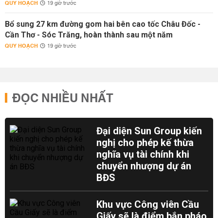
QUY HOẠCH
19 giờ trước
Bổ sung 27 km đường gom hai bên cao tốc Châu Đốc -
Cần Thơ - Sóc Trăng, hoàn thành sau một năm
QUY HOẠCH
19 giờ trước
ĐỌC NHIỀU NHẤT
Đại diện Sun Group kiến
nghị cho phép kế thừa
nghĩa vụ tài chính khi
chuyển nhượng dự án
BĐS
Khu vực Công viên Cầu
Giấy sẽ là điểm bắn pháo