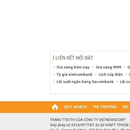
LIÊN KẾT NỔI BẬT
Giá vàng hôm nay
Giá vàng 9999
G
Tỷ giá vietcombank
Lịch cúp điện
Lãi suất ngân hàng Sacombank
Lãi s
QUY HOẠCH
THỊ TRƯỜNG
DỰ 
TRANG TTĐTTH CỦA CÔNG TY VIETNEWSCORP
Giấy phép số 3324/GP-TTĐT do Sở VH&TT TPHCM 