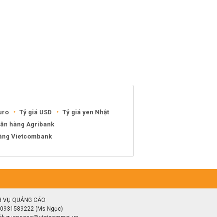
uro
Tỷ giá USD
Tỷ giá yen Nhật
gân hàng Agribank
hàng Vietcombank
H VỤ QUẢNG CÁO
0931589222 (Ms Ngọc)