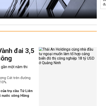
đư
Vành đai 3,5
công
ượng Cát trên đường
 10%.
của trụ cầu Tứ Liên
ặt nước sông Hồng