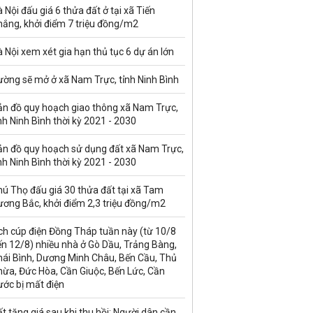
 Nội đấu giá 6 thửa đất ở tại xã Tiến
hắng, khởi điểm 7 triệu đồng/m2
 Nội xem xét gia hạn thủ tục 6 dự án lớn
ường sẽ mở ở xã Nam Trực, tỉnh Ninh Bình
ản đồ quy hoạch giao thông xã Nam Trực,
nh Ninh Bình thời kỳ 2021 - 2030
ản đồ quy hoạch sử dụng đất xã Nam Trực,
nh Ninh Bình thời kỳ 2021 - 2030
ú Thọ đấu giá 30 thửa đất tại xã Tam
ương Bắc, khởi điểm 2,3 triệu đồng/m2
ch cúp điện Đồng Tháp tuần này (từ 10/8
n 12/8) nhiều nhà ở Gò Dầu, Trảng Bàng,
hái Bình, Dương Minh Châu, Bến Cầu, Thủ
hừa, Đức Hòa, Cần Giuộc, Bến Lức, Cần
ước bị mất điện
t tăng giá sau khi thu hồi: Người dân cần