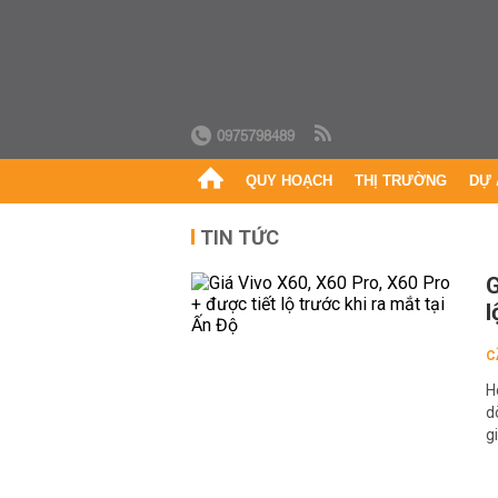
0975798489
QUY HOẠCH
THỊ TRƯỜNG
DỰ 
TIN TỨC
G
l
C
H
d
g