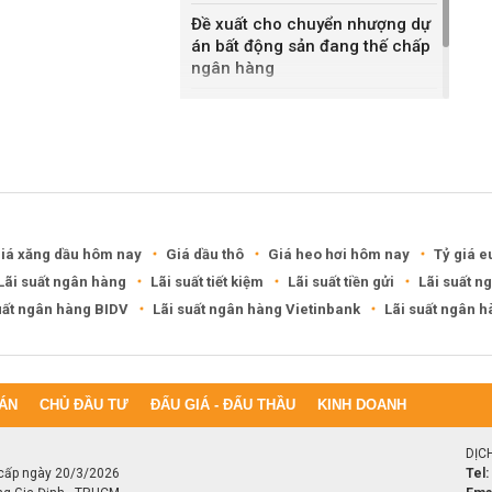
Đề xuất cho chuyển nhượng dự
án bất động sản đang thế chấp
ngân hàng
Khánh Hòa đề xuất làm khu đô
thị hỗn hợp hơn 49.000 tỷ đồng
iá xăng dầu hôm nay
Giá dầu thô
Giá heo hơi hôm nay
Tỷ giá e
Lãi suất ngân hàng
Lãi suất tiết kiệm
Lãi suất tiền gửi
Lãi suất n
uất ngân hàng BIDV
Lãi suất ngân hàng Vietinbank
Lãi suất ngân 
ÁN
CHỦ ĐẦU TƯ
ĐẤU GIÁ - ĐẤU THẦU
KINH DOANH
DỊC
cấp ngày 20/3/2026
Tel: