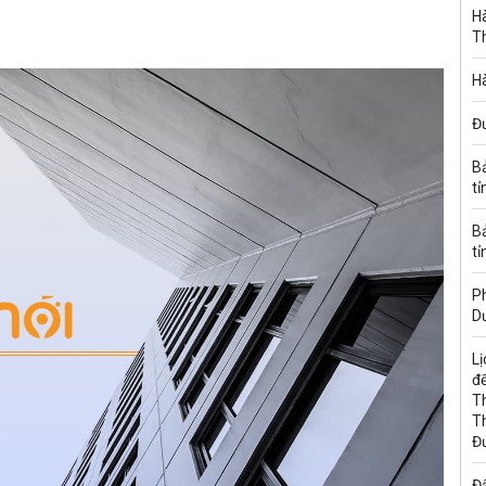
Hà
T
Hà
Đ
B
tỉ
B
tỉ
Ph
D
Lị
đế
T
T
Đ
Đấ