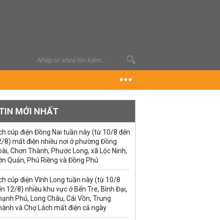
TIN MỚI NHẤT
ch cúp điện Đồng Nai tuần này (từ 10/8 đến
2/8) mất điện nhiều nơi ở phường Đồng
ài, Chơn Thành, Phước Long, xã Lộc Ninh,
ớn Quản, Phú Riềng và Đồng Phú
ch cúp điện Vĩnh Long tuần này (từ 10/8
n 12/8) nhiều khu vực ở Bến Tre, Bình Đại,
hạnh Phú, Long Châu, Cái Vồn, Trung
hành và Chợ Lách mất điện cả ngày