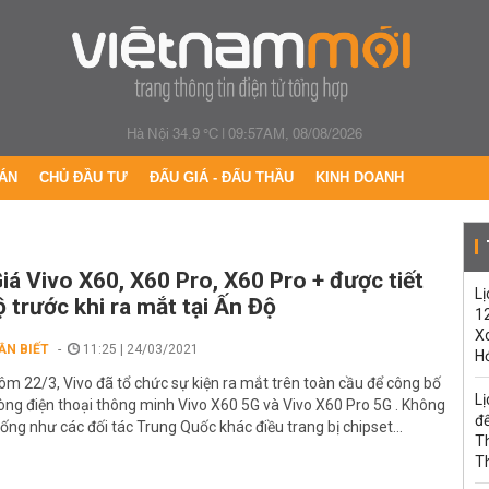
Hà Nội 34.9 °C
|
09:57AM, 08/08/2026
ÁN
CHỦ ĐẦU TƯ
ĐẤU GIÁ - ĐẤU THẦU
KINH DOANH
iá Vivo X60, X60 Pro, X60 Pro + được tiết
Lị
ộ trước khi ra mắt tại Ấn Độ
1
Xo
ẦN BIẾT
11:25 | 24/03/2021
H
ôm 22/3, Vivo đã tổ chức sự kiện ra mắt trên toàn cầu để công bố
Lị
òng điện thoại thông minh Vivo X60 5G và Vivo X60 Pro 5G . Không
đế
iống như các đối tác Trung Quốc khác điều trang bị chipset...
T
T