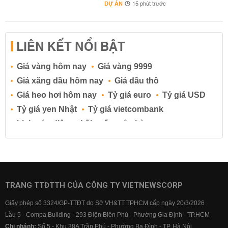
DỰ ÁN
15 phút trước
LIÊN KẾT NỔI BẬT
Giá vàng hôm nay
Giá vàng 9999
Giá xăng dầu hôm nay
Giá dầu thô
Giá heo hơi hôm nay
Tỷ giá euro
Tỷ giá USD
Tỷ giá yen Nhật
Tỷ giá vietcombank
Lịch cúp điện
Lãi suất ngân hàng
Lãi suất tiết kiệm
Lãi suất tiền gửi
Lãi suất ngân hàng Agribank
Lãi suất ngân hàng Sacombank
Lãi suất ngân hàng BIDV
TRANG TTĐTTH CỦA CÔNG TY VIETNEWSCORP
Lãi suất ngân hàng Vietinbank
Giấy phép số 3324/GP-TTĐT do Sở VH&TT TPHCM cấp ngày 20/3/2026
Lãi suất ngân hàng Vietcombank
Lầu 5 - Compa Building - 293 Điện Biên Phủ - Phường Gia Định - TP.HCM
Chi nhánh:
Số 5 - Khu 38A Trần Phú - Phường Ba Đình - TP. Hà Nội