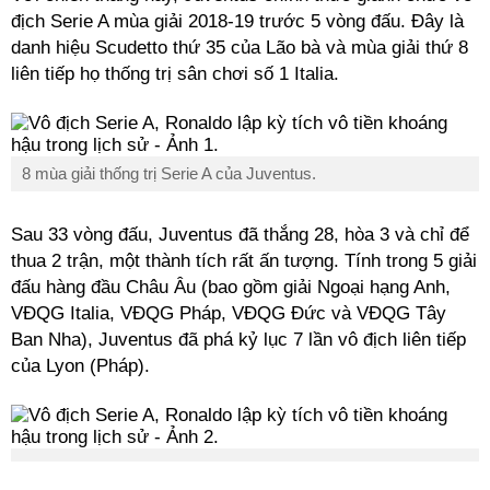
địch Serie A mùa giải 2018-19 trước 5 vòng đấu. Đây là
danh hiệu Scudetto thứ 35 của Lão bà và mùa giải thứ 8
liên tiếp họ thống trị sân chơi số 1 Italia.
8 mùa giải thống trị Serie A của Juventus.
Sau 33 vòng đấu, Juventus đã thắng 28, hòa 3 và chỉ để
thua 2 trận, một thành tích rất ấn tượng. Tính trong 5 giải
đấu hàng đầu Châu Âu (bao gồm giải Ngoại hạng Anh,
VĐQG Italia, VĐQG Pháp, VĐQG Đức và VĐQG Tây
Ban Nha), Juventus đã phá kỷ lục 7 lần vô địch liên tiếp
của Lyon (Pháp).