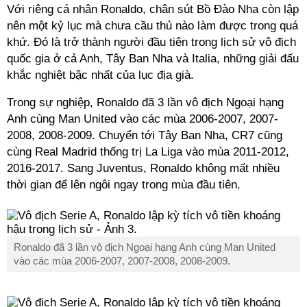
Với riêng cá nhân Ronaldo, chân sút Bồ Đào Nha còn lập
nên một kỷ lục mà chưa cầu thủ nào làm được trong quá
khứ. Đó là trở thành người đầu tiên trong lịch sử vô địch
quốc gia ở cả Anh, Tây Ban Nha và Italia, những giải đấu
khắc nghiệt bậc nhất của lục địa già.
Trong sự nghiệp, Ronaldo đã 3 lần vô địch Ngoại hạng
Anh cùng Man United vào các mùa 2006-2007, 2007-
2008, 2008-2009. Chuyển tới Tây Ban Nha, CR7 cũng
cùng Real Madrid thống trị La Liga vào mùa 2011-2012,
2016-2017. Sang Juventus, Ronaldo không mất nhiều
thời gian để lên ngôi ngay trong mùa đầu tiên.
Ronaldo đã 3 lần vô địch Ngoại hạng Anh cùng Man United
vào các mùa 2006-2007, 2007-2008, 2008-2009.