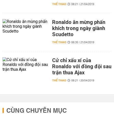
THỂ THAO
08:21 | 21/04/2019
Ronaldo ăn mừng phấn
khích trong ngày giành
Scudetto
THỂ THAO
06:35 | 21/04/2019
Cử chỉ xấu xí của
Ronaldo với đồng đội sau
trận thua Ajax
THỂ THAO
08:21 | 20/04/2019
CÙNG CHUYÊN MỤC