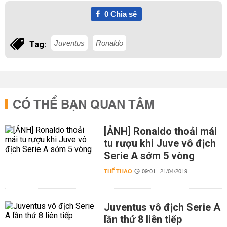
0
Chia sẻ
Juventus
Ronaldo
Tag:
CÓ THỂ BẠN QUAN TÂM
[ẢNH] Ronaldo thoải mái
tu rượu khi Juve vô địch
Serie A sớm 5 vòng
THỂ THAO
09:01 | 21/04/2019
Juventus vô địch Serie A
lần thứ 8 liên tiếp