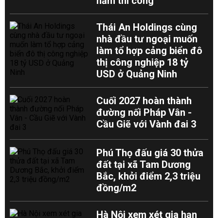
năm thi công
Thái An Holdings cùng
nhà đầu tư ngoại muốn
làm tổ hợp cảng biển đô
thị công nghiệp 18 tỷ
USD ở Quảng Ninh
Cuối 2027 hoàn thành
đường nối Pháp Vân -
Cầu Giẽ với Vành đai 3
Phú Thọ đấu giá 30 thửa
đất tại xã Tam Dương
Bắc, khởi điểm 2,3 triệu
đồng/m2
Hà Nội xem xét gia hạn