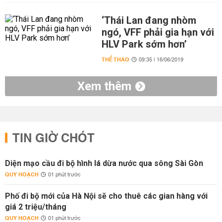
‘Thái Lan đang nhòm
ngó, VFF phải gia hạn với
HLV Park sớm hơn’
THỂ THAO
09:35 | 16/06/2019
Xem thêm
TIN GIỜ CHÓT
Diện mạo cầu đi bộ hình lá dừa nước qua sông Sài Gòn
QUY HOẠCH
01 phút trước
Phố đi bộ mới của Hà Nội sẽ cho thuê các gian hàng với
giá 2 triệu/tháng
QUY HOẠCH
01 phút trước