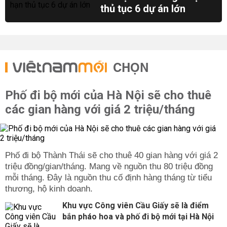
thủ tục 6 dự án lớn
CHỌN
Phố đi bộ mới của Hà Nội sẽ cho thuê
các gian hàng với giá 2 triệu/tháng
Phố đi bộ Thành Thái sẽ cho thuê 40 gian hàng với giá 2
triệu đồng/gian/tháng. Mang về nguồn thu 80 triệu đồng
mỗi tháng. Đây là nguồn thu cố định hàng tháng từ tiểu
thương, hộ kinh doanh.
Khu vực Công viên Cầu Giấy sẽ là điểm
bắn pháo hoa và phố đi bộ mới tại Hà Nội