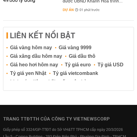
được UBND Khánh Hòa trình...
DỰ ÁN
01 phút trước
LIÊN KẾT NỔI BẬT
Giá vàng hôm nay
Giá vàng 9999
Giá xăng dầu hôm nay
Giá dầu thô
Giá heo hơi hôm nay
Tỷ giá euro
Tỷ giá USD
Tỷ giá yen Nhật
Tỷ giá vietcombank
Lịch cúp điện
Lãi suất ngân hàng
Lãi suất tiết kiệm
Lãi suất tiền gửi
Lãi suất ngân hàng Agribank
Lãi suất ngân hàng Sacombank
Lãi suất ngân hàng BIDV
TRANG TTĐTTH CỦA CÔNG TY VIETNEWSCORP
Lãi suất ngân hàng Vietinbank
Giấy phép số 3324/GP-TTĐT do Sở VH&TT TPHCM cấp ngày 20/3/2026
Lãi suất ngân hàng Vietcombank
Lầu 5 - Compa Building - 293 Điện Biên Phủ - Phường Gia Định - TP.HCM